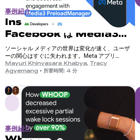
事例紹介
Instagram と
Facebook は Media3
PreloadManager で即時
ソーシャル メディアの世界は変化が速く、ユーザ
再生を実現し、ユーザー エン
ーの関心はすぐに失われます。Meta アプリ
（Facebook と Instagram）は、世界最大級のソー
Mayuri Khinvasara Khabya
,
Tracy
ゲージメントを向上
シャル プラットフォームであり、世界中の数十億
Agyemang
•
所要時間: 4 分
人のユーザーにサービスを提供しています。
事例紹介
WHOOP が過剰な部分的な