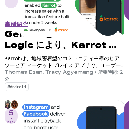
事例紹介
Gemini と Firebase AI
Logic により、Karrot は
2 週間以内に翻訳機能を組み
Karrot は、地域密着型のコミュニティ主導のピア
込み、売上を増加させること
ツーピア マーケットプレイス アプリで、ユーザー
は他の確認済みユーザーと商品を売買したり、交換
Thomas Ezan
,
Tracy Agyemang
•
所要時間: 2
ができました
したりできます。2015 年に韓国でリリースされて
分
以来、このプラットフォームはグローバル市場に拡
#Android
大し、登録ユーザー数は 4,300 万人を超えていま
す。
5
3
2026