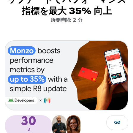
指標を最大 35% 向上
所要時間: 2 分
30
link
3