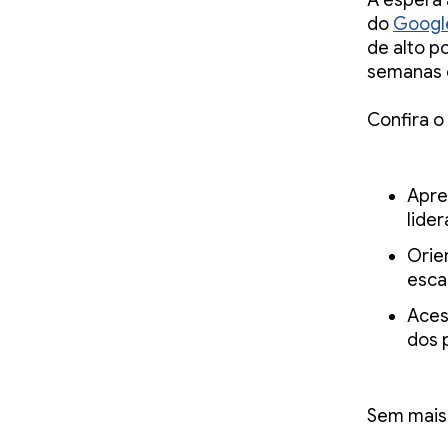
A espera 
do
Google
de alto p
semanas c
Confira o
Apre
lider
Orie
esca
Aces
dos 
Sem mais 