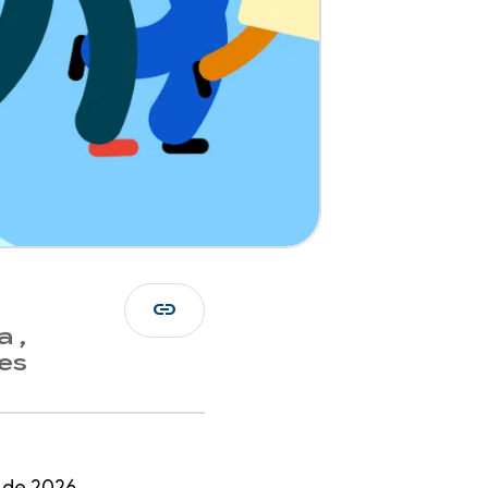
link
 ,
es