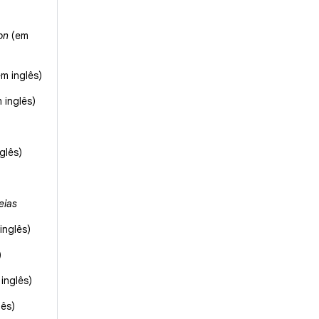
on
(em
m inglês)
 inglês)
glês)
eias
inglês)
)
 inglês)
lês)