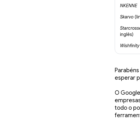
NKENNE
Skarvo
(li
Starcross
inglês)
Wishfinity
Parabéns
esperar p
O Google 
empresas 
todo o po
ferrament