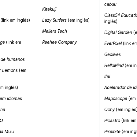
cabuu
a
Kitakuji
Class54 Educati
(link em inglês)
Lazy Surfers
(em inglês)
inglês)
Mellers Tech
Digital Garden
(e
rge
(link em
Reehee Company
EverPixel
(link em
Geolives
 de humanos
HelloMind
(em in
r Lemons
(em
ifal
m inglês)
Acelerador de id
 em idiomas
Maposcope
(em 
nha
Ochy
(em inglês
CO
Picastro
(link em
 da MUU
Pixelbite
(em ing