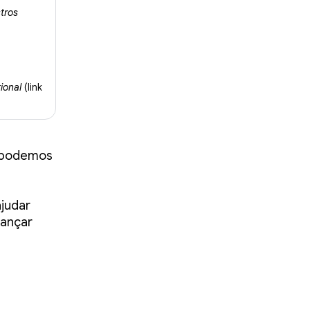
tros
ional
(link
l podemos
ajudar
cançar