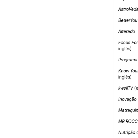
AstroVed
BetterYou
Alterado
Focus Fo
inglês)
Programa
Know You
inglês)
kweliTV
(e
Inovação
Matraqui
MR ROC
Nutrição