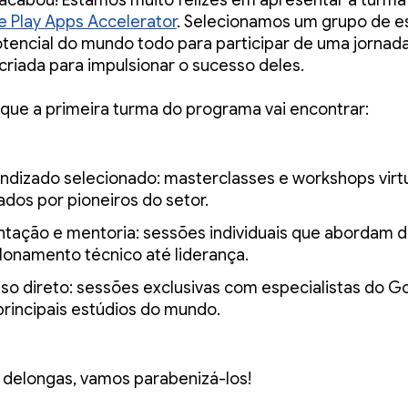
acabou! Estamos muito felizes em apresentar a turma
 Play Apps Accelerator
. Selecionamos um grupo de e
otencial do mundo todo para participar de uma jornada
riada para impulsionar o sucesso deles.
 que a primeira turma do programa vai encontrar:
ndizado selecionado: masterclasses e workshops virt
ados por pioneiros do setor.
ntação e mentoria: sessões individuais que abordam 
lonamento técnico até liderança.
so direto: sessões exclusivas com especialistas do G
principais estúdios do mundo.
delongas, vamos parabenizá-los!