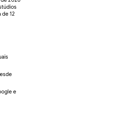
 de 2026
stúdios
 de 12
uais
desde
oogle e