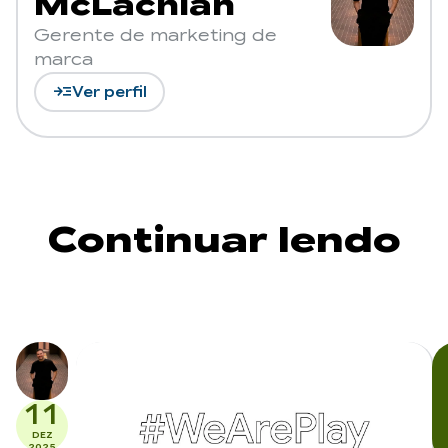
McLachlan
Gerente de marketing de
marca
read_more
Ver perfil
Continuar lendo
11
DEZ
2025