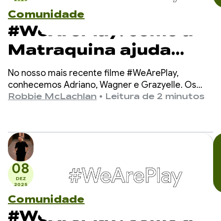
Comunidade
#WeArePlay: como a
Matraquina ajuda
crianças não verbais a
No nosso mais recente filme #WeArePlay,
se comunicar
conhecemos Adriano, Wagner e Grazyelle. Os
três criaram o Matraquinha, um app que ajuda
Robbie McLachlan
•
Leitura de 2 minutos
milhares de crianças não verbais em mais de 80
países a se comunicar.
08
DEZ
2025
Comunidade
#WeArePlay: como a