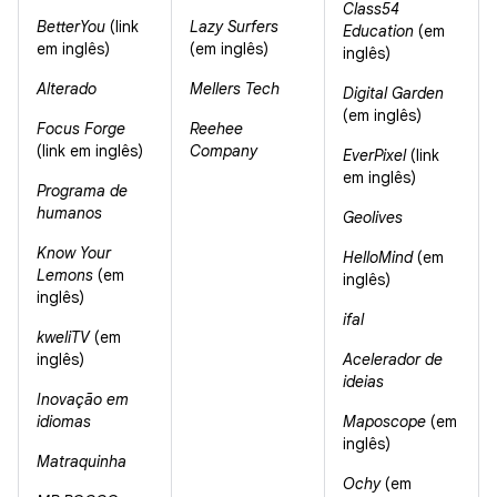
Class54
BetterYou
(link
Lazy Surfers
Education
(em
em inglês)
(em inglês)
inglês)
Alterado
Mellers Tech
Digital Garden
(em inglês)
Focus Forge
Reehee
(link em inglês)
Company
EverPixel
(link
em inglês)
Programa de
humanos
Geolives
Know Your
HelloMind
(em
Lemons
(em
inglês)
inglês)
ifal
kweliTV
(em
inglês)
Acelerador de
ideias
Inovação em
idiomas
Maposcope
(em
inglês)
Matraquinha
Ochy
(em