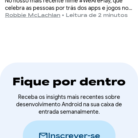
No nosso mais recente filme #WeArePlay, que
DELISH KITCHEN
celebra as pessoas por trás dos apps e jogos no
Google Play, conhecemos Chiharu, uma das
Robbie McLachlan
•
Leitura de 2 minutos
capacita 13 milhões de
fundadoras do DELISH KITCHEN.
cozinheiros
domésticos
Fique por dentro
Receba os insights mais recentes sobre
desenvolvimento Android na sua caixa de
entrada semanalmente.
mail
Inscrever-se