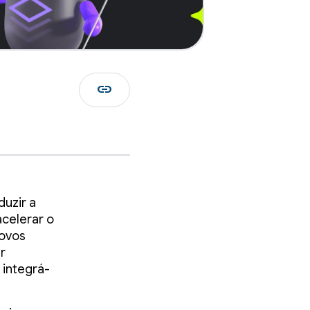
link
duzir a
celerar o
novos
r
 integrá-