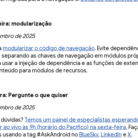
eira: modularização
embro de 2025
a
modularizar o código de navegação
. Evite dependên
s separando as chaves de navegação em módulos próp
 usar a injeção de dependência e as funções de exte
nteúdo para módulos de recursos.
ra: Pergunte o que quiser
embro de 2025
 dúvidas?
Temos um painel de especialistas esperand
ao vivo às 9h (horário do Pacífico) na sexta-feira.
Faç
s usando a tag #AskAndroid no
BlueSky
,
LinkedIn
e
X
.