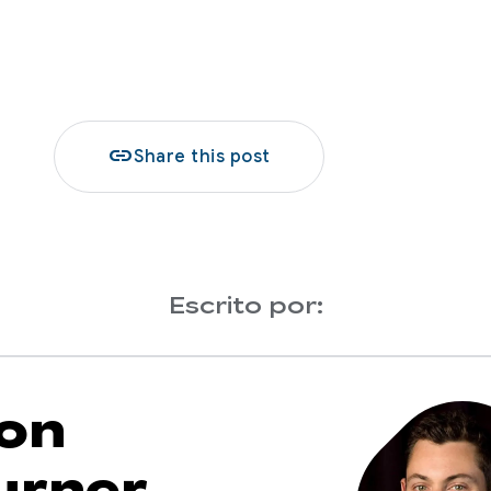
link
Share this post
Escrito por:
on
urner