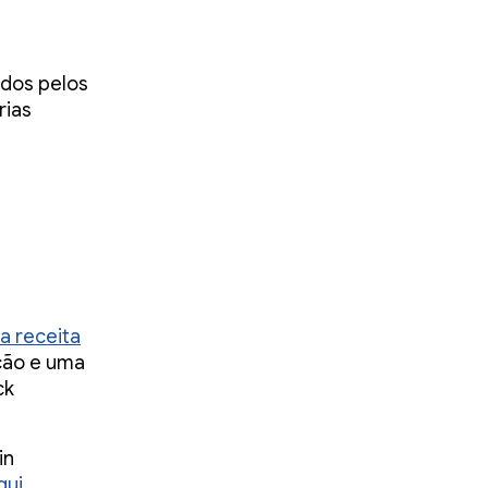
ados pelos
rias
a receita
ção e uma
ck
in
ui.