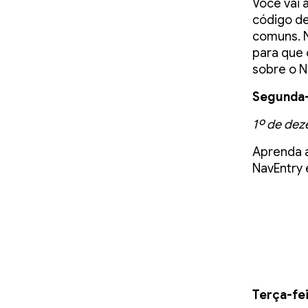
Você vai 
código de
comuns. N
para que 
sobre o N
Segunda-f
1º de de
Aprenda 
NavEntry 
Terça-fe