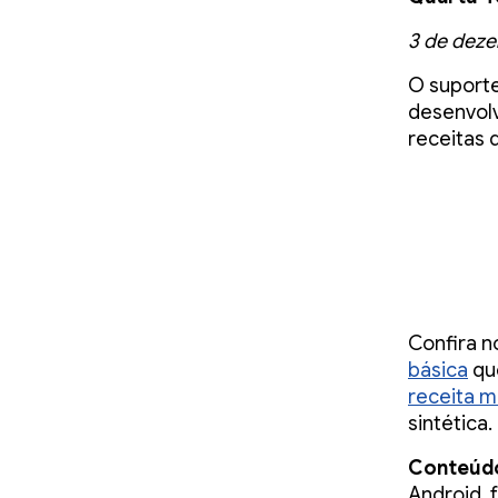
3 de dez
O suporte
desenvolv
receitas 
Confira 
básica
qu
receita m
sintética.
Conteúd
Android, 