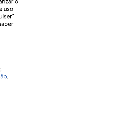
rizar o
e uso
uiser"
saber
,
ção
.