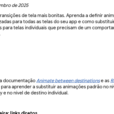
embro de 2025
transições de tela mais bonitas. Aprenda a definir an
zadas para todas as telas do seu app e como substitui
s para telas individuais que precisam de um comport
.
 a documentação
Animate between destinations
e as
R
para aprender a substituir as animações padrão no ní
 e no nível de destino individual.
ira: links diretos