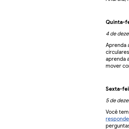
Quinta-f
4 de dez
Aprenda 
circulare
aprenda a
mover co
Sexta-fei
5 de dez
Você tem
responder 
pergunta