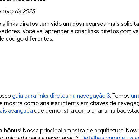
embro de 2025
 a links diretos tem sido um dos recursos mais solicit
edores. Você vai aprender a criar links diretos com vá
de código diferentes.
nosso
guia para links diretos na navegação 3
. Temos
um
e mostra como analisar intents em chaves de navega
ais avançada
que demonstra como criar uma backsta
o bônus!
Nossa principal amostra de arquitetura, Now 
foi migrada para a navegação 3.
Detalhes completos aq