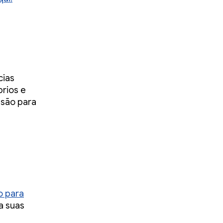
cias
rios e
nsão para
o para
a suas