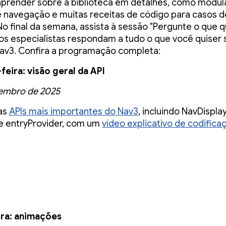
aprender sobre a biblioteca em detalhes, como modula
 navegação e muitas receitas de código para casos d
o final da semana, assista à sessão "Pergunte o que q
os especialistas respondam a tudo o que você quiser 
av3. Confira a programação completa:
eira: visão geral da API
zembro de 2025
as
APIs mais importantes do Nav3
, incluindo NavDisplay
e entryProvider, com um
vídeo explicativo de codifica
ira: animações