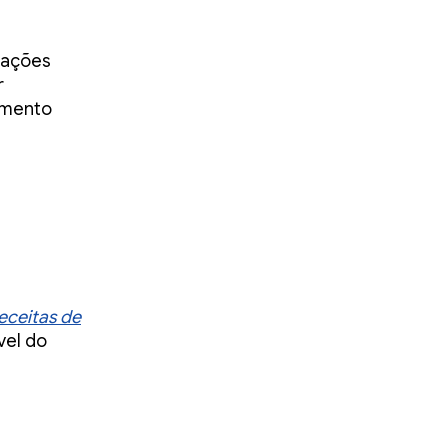
imações
r
amento
eceitas de
vel do