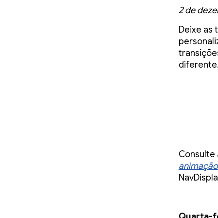
2 de dez
Deixe as 
personali
transiçõe
diferente
Consulte
animação
NavDisplay
Quarta-fe