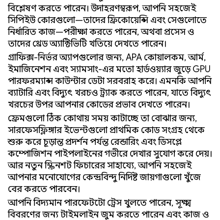
বিশ্লেষণ করতে পারেন। উদাহরণস্বরূপ, আপনি সহজেই
সিপিইউ কোরগুলো—তাদের ফ্রিকোয়েন্সি এবং সেগুলোতে
নির্ধারিত কাজ—পরীক্ষা করতে পারেন, অথবা প্রসেস ও
তাদের থ্রেড অ্যাক্টিভিটি খতিয়ে দেখতে পারেন।
গ্রাফিক্স-নির্ভর অ্যাপগুলোর জন্য, APA কোয়ালকম, আর্ম,
ইমাজিনেশন এবং স্যামসাং-এর মতো হার্ডওয়্যার জুড়ে GPU
পারফরম্যান্স কাউন্টার ডেটা সরবরাহ করে। এমনকি আপনি
ব্যাটারি এবং বিদ্যুৎ খরচও ট্র্যাক করতে পারেন, যাতে বিদ্যুৎ
খরচের উপর আপনার কোডের প্রভাব দেখতে পারেন।
ফ্রেমগুলো ঠিক কোথায় সময় কাটাচ্ছে তা বোঝার জন্য,
সারফেসফ্লিঙ্গার ইভেন্টগুলো প্রাথমিক কোড সংগ্রহ থেকে
শুরু করে চূড়ান্ত প্রদর্শন পর্যন্ত রেন্ডারিং এবং ডিসপ্লে
কম্পোজিশন পাইপলাইনের গভীরে দেখার সুযোগ করে দেয়।
আর নতুন স্ক্রিনশট ফিচারের সাহায্যে, আপনি সহজেই
আপনার মনোযোগের কেন্দ্রবিন্দু নির্দিষ্ট জায়গাগুলো খুঁজে
বের করতে পারবেন।
আপনি বিদ্যমান পারফেটটো ট্রেস খুলতে পারেন, সূক্ষ্ম
বিবরণের জন্য টাইমলাইন জুম করতে পারেন এবং কাজ ও