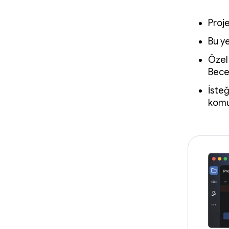
Proje
Bu ye
Özel 
Becer
İsteğ
komut