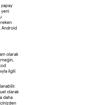
r yapay
i yeni
u
gereken
i, Android
 tam olarak
Örneğin,
kod
la ilgili
anabilir.
uel olarak
da daha
lcinizden