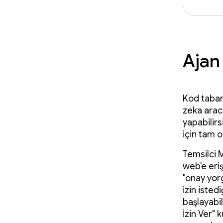
Ajan
Kod tabanı
zeka aracı
yapabilirsi
için tam 
Temsilci 
web'e eriş
"onay yorg
izin isted
başlayabil
İzin Ver" 