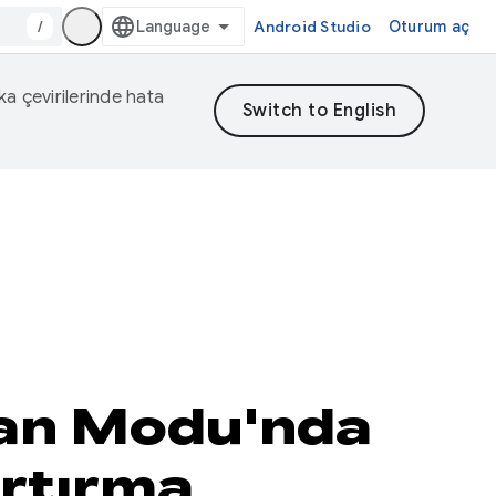
/
Android Studio
Oturum aç
eka çevirilerinde hata
jan Modu'nda
artırma