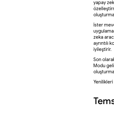
yapay zeka
özelleşti
oluşturma
İster mevc
uygulama 
zeka aracı
ayrıntılı 
iyileştirir.
Son olara
Modu geliş
oluşturma
Yenilikleri
Temsi