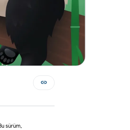
link
 Bu sürüm,