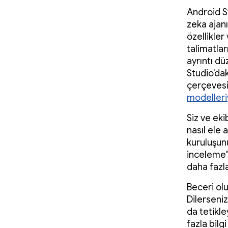
Android St
zeka ajanı 
özellikler
talimatlar
ayrıntı dü
Studio'da
çerçevesi
modelleri
Siz ve eki
nasıl ele 
kuruluşun
inceleme" 
daha fazla
Beceri olu
Dilerseni
da tetikle
fazla bil