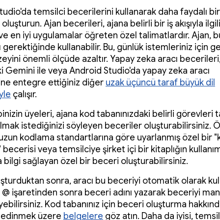
udio'da temsilci becerilerini kullanarak daha faydalı bi
oluşturun. Ajan becerileri, ajana belirli bir iş akışıyla ilgil
 ve en iyi uygulamalar öğreten özel talimatlardır. Ajan, b
ı gerektiğinde kullanabilir. Bu, günlük istemleriniz için 
zeyini önemli ölçüde azaltır. Yapay zeka aracı beceriler
ki Gemini ile veya Android Studio'da yapay zeka aracı
ne entegre ettiğiniz diğer
uzak üçüncü taraf büyük dil
yle
çalışır.
binizin üyeleri, ajana kod tabanınızdaki belirli görevleri
almak istediğinizi söyleyen beceriler oluşturabilirsiniz. 
uzun kodlama standartlarına göre uyarlanmış özel bir "
becerisi veya temsilciye şirket içi bir kitaplığın kullanımıy
 bilgi sağlayan özel bir beceri oluşturabilirsiniz.
şturduktan sonra, aracı bu beceriyi otomatik olarak kull
z @ işaretinden sonra beceri adını yazarak beceriyi man
yebilirsiniz. Kod tabanınız için beceri oluşturma hakkın
gi edinmek üzere
belgelere
göz atın. Daha da iyisi, temsi