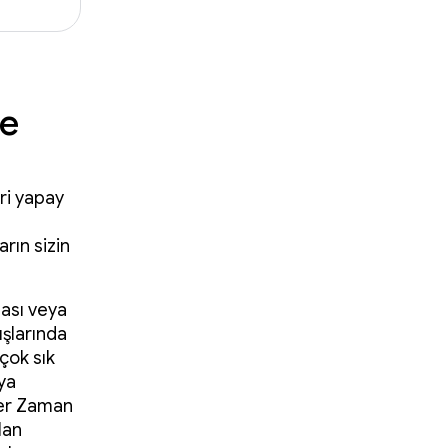
me
eri yapay
arın sizin
ması veya
ışlarında
çok sık
aya
"Her Zaman
lan