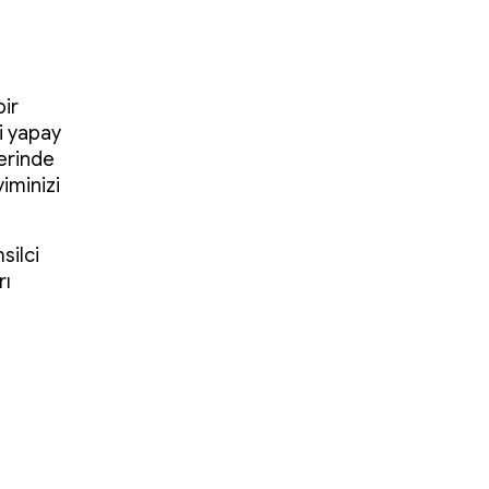
bir
i yapay
zerinde
iminizi
silci
rı