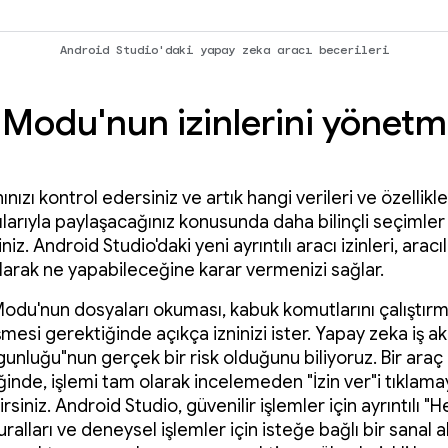
Android Studio'daki yapay zeka aracı becerileri
 Modu'nun izinlerini yönet
nızı kontrol edersiniz ve artık hangi verileri ve özellikl
larıyla paylaşacağınız konusunda daha bilinçli seçimler
niz. Android Studio'daki yeni ayrıntılı aracı izinleri, aracıl
olarak ne yapabileceğine karar vermenizi sağlar.
Modu'nun dosyaları okuması, kabuk komutlarını çalıştır
mesi gerektiğinde açıkça izninizi ister. Yapay zeka iş ak
unluğu"nun gerçek bir risk olduğunu biliyoruz. Bir araç 
iğinde, işlemi tam olarak incelemeden "İzin ver"i tıklam
irsiniz. Android Studio, güvenilir işlemler için ayrıntılı 
kuralları ve deneysel işlemler için isteğe bağlı bir sanal a