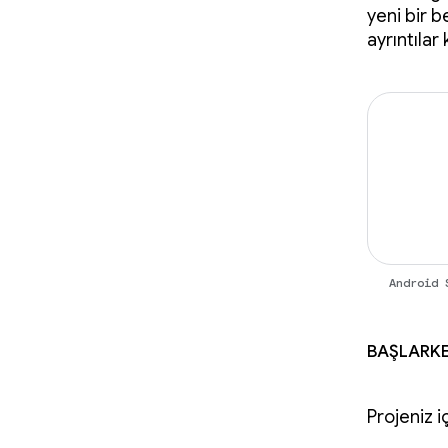
yeni bir b
ayrıntılar
Android 
Başlark
Projeniz i