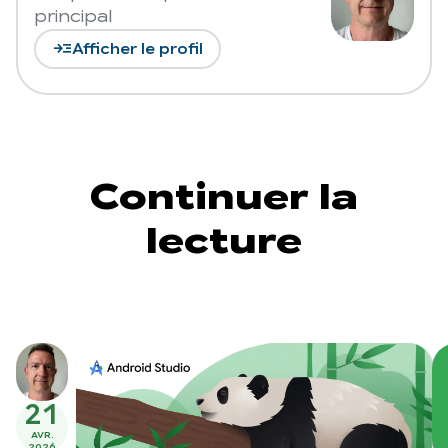
principal
read_more
Afficher le profil
Continuer la
lecture
21
AVR.
2026