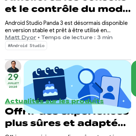
et le contrôle du mode
Agent avec Android
Android Studio Panda 3 est désormais disponible
Studio Panda 3
en version stable et prêt à être utilisé en
production. Cette version vous offre encore plus
Matt Dyor
•
Temps de lecture : 3 min
de contrôle et de personnalisation sur vos
#Android Studio
workflows optimisés par l'IA, ce qui facilite plus
que jamais la création d'applications Android de
haute qualité.
29
JUILLET
2026
Actualités sur les produits
Offrir des expériences
plus sûres et adaptées
à l'âge sur Google Play