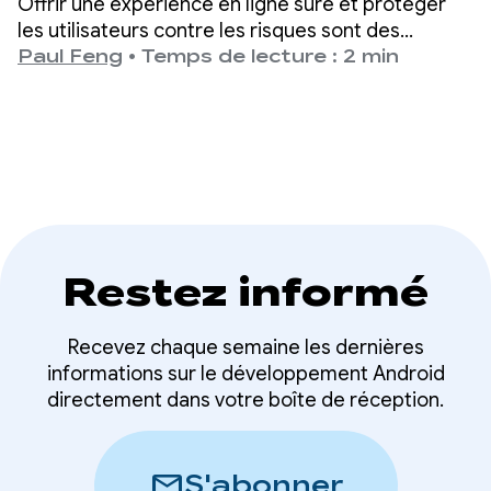
Offrir une expérience en ligne sûre et protéger
les utilisateurs contre les risques sont des
priorités absolues sur Google Play.
Paul Feng
•
Temps de lecture : 2 min
Restez informé
Recevez chaque semaine les dernières
informations sur le développement Android
directement dans votre boîte de réception.
mail
S'abonner