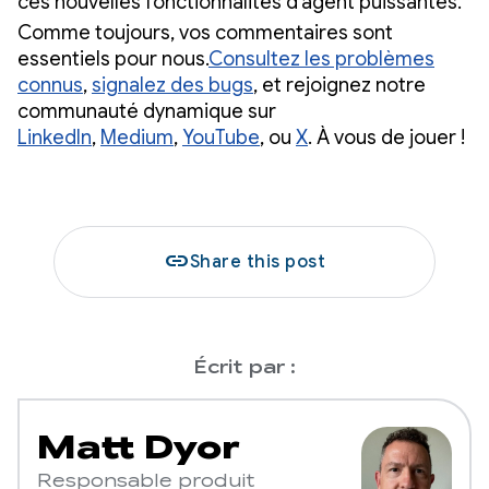
ces nouvelles fonctionnalités d'agent puissantes.
Comme toujours, vos commentaires sont
essentiels pour nous.
Consultez les problèmes
connus
,
signalez des bugs
, et rejoignez notre
communauté dynamique sur
LinkedIn
,
Medium
,
YouTube
, ou
X
. À vous de jouer !
link
Share this post
Écrit par :
Matt Dyor
Responsable produit