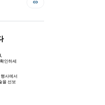
link
다
,
를 확인하세
이 행사에서
기술을 선보