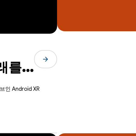
arrow_forward
미래를
!
 Android XR