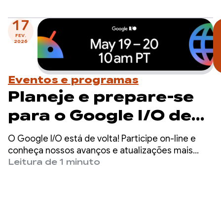
oferecer uma experiência de jogador de nível
internacional.
17
FEV.
2026
Eventos e programas
Planeje e prepare-se
para o Google I/O de
19 a 20 de maio
O Google I/O está de volta! Participe on-line e
conheça nossos avanços e atualizações mais
recentes em produtos de toda a empresa, do
Leitura de 1 minuto
Gemini ao Android, Chrome, Cloud e muito mais.