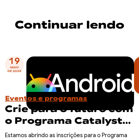
Continuar lendo
19
MAIO
DE 2026
Eventos e programas
Crie para o futuro com
o Programa Catalyst
para desenvolvedores
Estamos abrindo as inscrições para o Programa