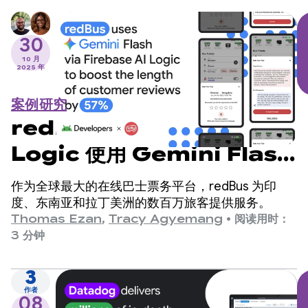
30
10 月
2025 年
案例研究
redBus 通过 Firebase AI
Logic 使用 Gemini Flash
将客户评价的长度提升了 57%
作为全球最大的在线巴士票务平台，redBus 为印
度、东南亚和拉丁美洲的数百万旅客提供服务。
Thomas Ezan
,
Tracy Agyemang
•
阅读用时：
3 分钟
3
作者
08