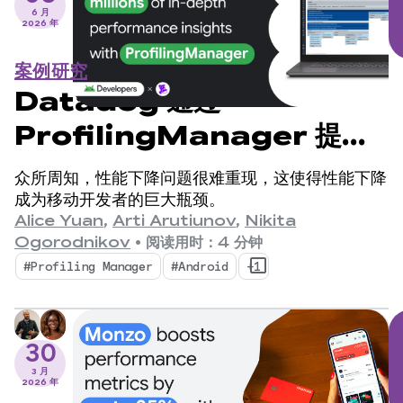
6 月
2026 年
案例研究
Datadog 通过
ProfilingManager 提供
数百万条深入的性能分析结果
众所周知，性能下降问题很难重现，这使得性能下降
成为移动开发者的巨大瓶颈。
Alice Yuan
,
Arti Arutiunov
,
Nikita
Ogorodnikov
•
阅读用时：4 分钟
#Profiling Manager
#Android
+1
30
3 月
2026 年