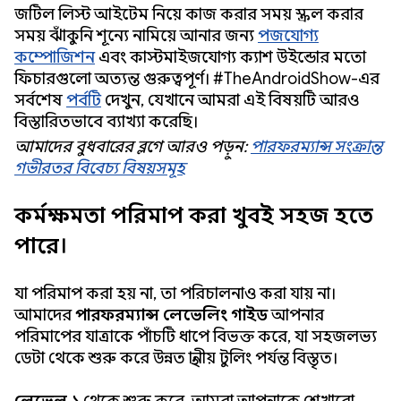
জটিল লিস্ট আইটেম নিয়ে কাজ করার সময় স্ক্রল করার
সময় ঝাঁকুনি শূন্যে নামিয়ে আনার জন্য
পজযোগ্য
কম্পোজিশন
এবং কাস্টমাইজযোগ্য ক্যাশ উইন্ডোর মতো
ফিচারগুলো অত্যন্ত গুরুত্বপূর্ণ। #TheAndroidShow-এর
সর্বশেষ
পর্বটি
দেখুন, যেখানে আমরা এই বিষয়টি আরও
বিস্তারিতভাবে ব্যাখ্যা করেছি।
আমাদের বুধবারের ব্লগে আরও পড়ুন:
পারফরম্যান্স সংক্রান্ত
গভীরতর বিবেচ্য বিষয়সমূহ
কর্মক্ষমতা পরিমাপ করা খুবই সহজ হতে
পারে।
যা পরিমাপ করা হয় না, তা পরিচালনাও করা যায় না।
আমাদের
পারফরম্যান্স লেভেলিং গাইড
আপনার
পরিমাপের যাত্রাকে পাঁচটি ধাপে বিভক্ত করে, যা সহজলভ্য
ডেটা থেকে শুরু করে উন্নত স্থানীয় টুলিং পর্যন্ত বিস্তৃত।