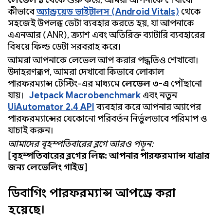
লেভেল ১
থেকে শুরু করে, আমরা আপনাকে শেখাবো
কীভাবে
অ্যান্ড্রয়েড ভাইটালস (Android Vitals)
থেকে
সহজেই উপলব্ধ ডেটা ব্যবহার করতে হয়, যা আপনাকে
এএনআর (ANR), ক্র্যাশ এবং অতিরিক্ত ব্যাটারি ব্যবহারের
বিষয়ে ফিল্ড ডেটা সরবরাহ করে।
আমরা আপনাকে লেভেল আপ করার পদ্ধতিও শেখাবো।
উদাহরণস্বরূপ, আমরা দেখাবো কিভাবে লোকাল
পারফরম্যান্স টেস্টিং-এর মাধ্যমে
লেভেল ৩-এ
পৌঁছানো
যায়।
Jetpack Macrobenchmark
এবং নতুন
UiAutomator 2.4 API
ব্যবহার করে আপনার অ্যাপের
পারফরম্যান্সের যেকোনো পরিবর্তন নির্ভুলভাবে পরিমাপ ও
যাচাই করুন।
আমাদের বৃহস্পতিবারের ব্লগে আরও পড়ুন:
[বৃহস্পতিবারের ব্লগের লিঙ্ক: আপনার পারফরম্যান্স যাত্রার
জন্য লেভেলিং গাইড]
ডিবাগিং পারফরম্যান্স আপগ্রেড করা
হয়েছে।