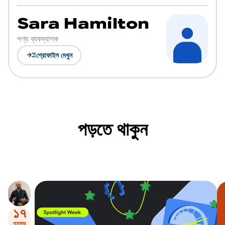
Sara Hamilton
পণ্য ব্যবস্থাপক
read_more
প্রোফাইল দেখুন
পড়তে থাকুন
১৭
নভেম্বর