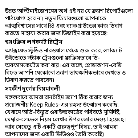
উন্নত অপ্টিমাইজেশনের অর্থ এই নয় যে ক্র্যাশ রিপোর্টগুলো
পাঠযোগ্য হবে না। নতুন ফিচারগুলো আপনাকে
আত্মবিশ্বাসের সাথে R8 এবং ব্যাকগ্রাউন্ডের কাজ ডিবাগ
করতে সাহায্য করার জন্য ডিজাইন করা হয়েছে:
স্বয়ংক্রিয় লগক্যাট রিট্রেস
অ্যান্ড্রয়েড স্টুডিও নারওয়াল থেকে শুরু করে, লগক্যাট
উইন্ডোতে স্ট্যাক ট্রেসগুলো স্বয়ংক্রিয়ভাবে ডি-
অবফাসকেটেড করা যায়। এর ফলে, প্রোডাকশন-রেডি
বিল্ডে আপনি যেকোনো ক্র্যাশ তাৎক্ষণিকভাবে দেখতে ও
ডিবাগ করতে পারবেন।
সংকীর্ণ দুর্গের নিয়মাবলী
মঙ্গলবারে আমরা রানটাইম ক্র্যাশ ঠিক করার জন্য
প্রয়োজনীয় Keep Rules-এর রহস্য উন্মোচন করেছি,
যেখানে অতি-বিস্তৃত ওয়াইল্ডকার্ডের পরিবর্তে সুনির্দিষ্ট,
মেম্বার-লেভেল নিয়ম লেখার উপর জোর দেওয়া হয়েছে।
আর যেহেতু এটি একটি গুরুত্বপূর্ণ বিষয়, তাই আমরা
আপনাদের জন্য একটি ভিডিওও তৈরি করেছি।