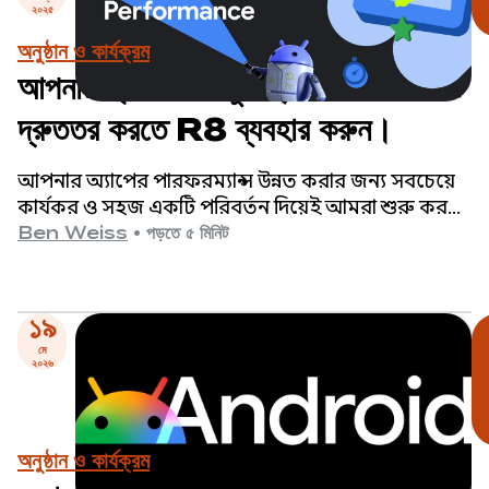
২০২৫
অনুষ্ঠান ও কার্যক্রম
আপনার অ্যাপকে সংকুচিত, অপ্টিমাইজ এবং
দ্রুততর করতে R8 ব্যবহার করুন।
আপনার অ্যাপের পারফরম্যান্স উন্নত করার জন্য সবচেয়ে
কার্যকর ও সহজ একটি পরিবর্তন দিয়েই আমরা শুরু করছি:
আর৮ অপটিমাইজারকে ফুল মোডে চালু করা।
Ben Weiss
•
পড়তে ৫ মিনিট
১৯
মে
২০২৬
অনুষ্ঠান ও কার্যক্রম