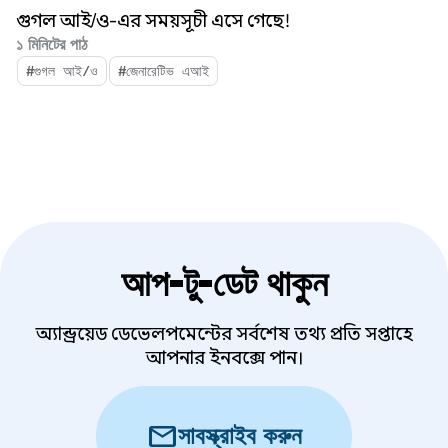
গুগল আই/ও-এর সময়সূচী এসে গেছে!
১ মিনিটের পাঠ
#গুগল আই/ও
#জেনারেটিভ এআই
আপ-টু-ডেট থাকুন
অ্যান্ড্রয়েড ডেভেলপমেন্টের সর্বশেষ তথ্য প্রতি সপ্তাহে
আপনার ইনবক্সে পান।
mail
সাবস্ক্রাইব করুন