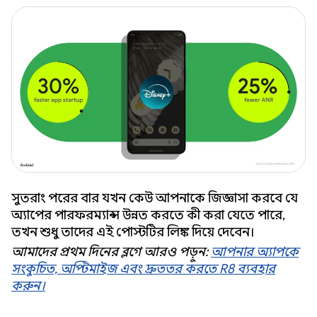
সুতরাং পরের বার যখন কেউ আপনাকে জিজ্ঞাসা করবে যে
অ্যাপের পারফরম্যান্স উন্নত করতে কী করা যেতে পারে,
তখন শুধু তাদের এই পোস্টটির লিঙ্ক দিয়ে দেবেন।
আমাদের প্রথম দিনের ব্লগে আরও পড়ুন:
আপনার অ্যাপকে
সংকুচিত, অপ্টিমাইজ এবং দ্রুততর করতে R8 ব্যবহার
করুন।