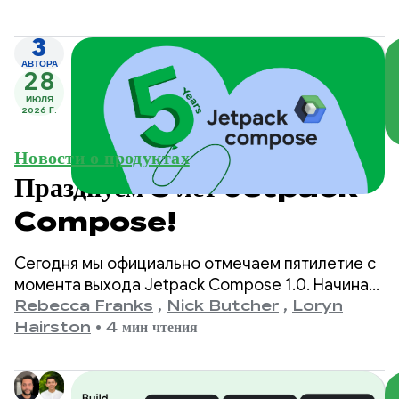
3
АВТОРА
28
ИЮЛЯ
2026 Г.
Новости о продуктах
Празднуем 5 лет Jetpack
Compose!
Сегодня мы официально отмечаем пятилетие с
момента выхода Jetpack Compose 1.0. Начиная
с версии 1.0, анонсированной 28 июля 2021 года,
Rebecca Franks
,
Nick Butcher
,
Loryn
и заканчивая нашей последней версией 1.11, мы
Hairston
•
4 мин чтения
стали свидетелями значительного развития API,
и мы хотим отметить это событие.