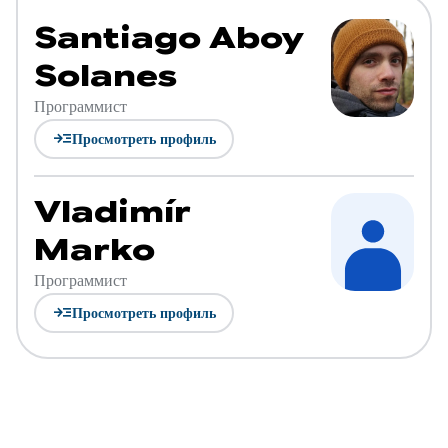
Santiago Aboy
Solanes
Программист
read_more
Просмотреть профиль
Vladimír
Marko
Программист
read_more
Просмотреть профиль