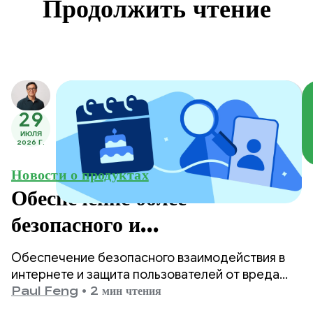
Продолжить чтение
29
ИЮЛЯ
2026 Г.
Новости о продуктах
Обеспечение более
безопасного и
соответствующего возрасту
Обеспечение безопасного взаимодействия в
контента в Google Play.
интернете и защита пользователей от вреда
являются одними из главных приоритетов
Paul Feng
•
2 мин чтения
Google Play.