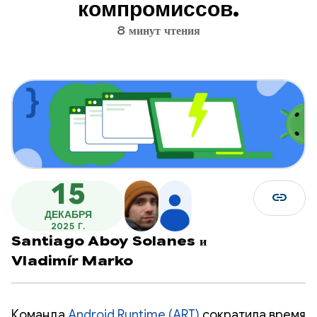
компромиссов.
8 минут чтения
15
link
ДЕКАБРЯ
2025 Г.
Santiago Aboy Solanes
и
Vladimír Marko
Команда
Android Runtime (ART)
сократила время