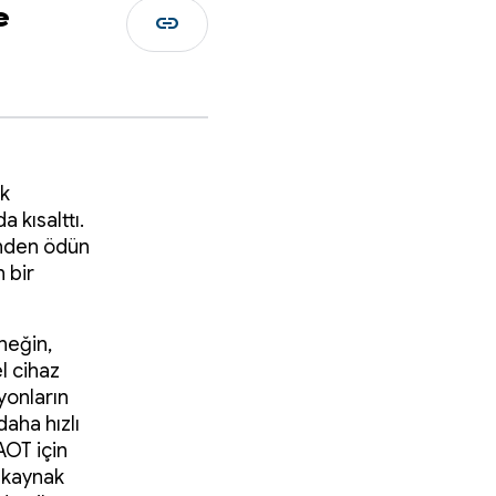
e
link
ek
kısalttı.
inden ödün
 bir
neğin,
l cihaz
yonların
aha hızlı
AOT için
a kaynak