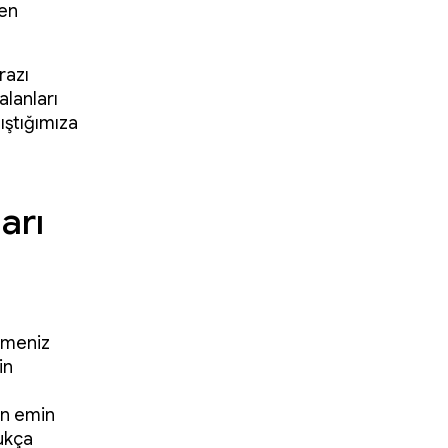
men
razı
alanları
ıştığımıza
arı
lmeniz
in
an emin
dukça