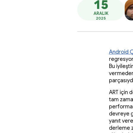
15
ARALIK
2025
Android Ç
regresyon
Bu iyileş
vermeden 
parçasıydı
ART için 
tam zaman
performan
devreye g
yanıt vere
derleme z