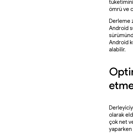
tüketimini
ömrü ve ci
Derleme za
Android s
sürümünde
Android ku
alabilir.
Optim
etm
Derleyici
olarak el
çok net ve
yaparken 