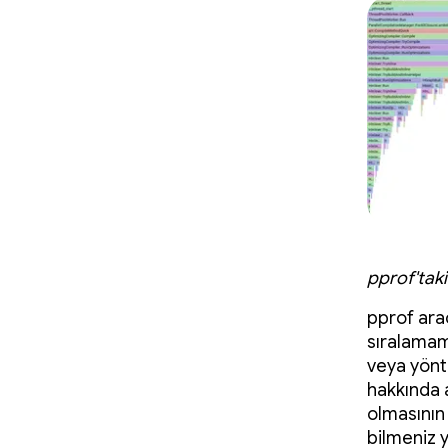
pprof'taki
pprof ara
sıralamam
veya yönte
hakkında 
olmasının
bilmeniz y