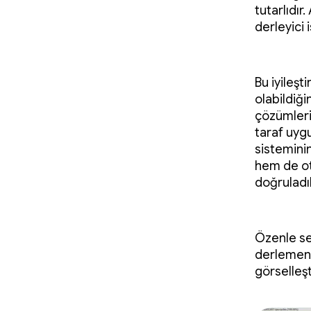
tutarlıdı
derleyici 
Bu iyileşt
olabildiği
çözümlerin
taraf uyg
sistemini
hem de ot
doğruladı
Özenle se
derlemeni
görselleş