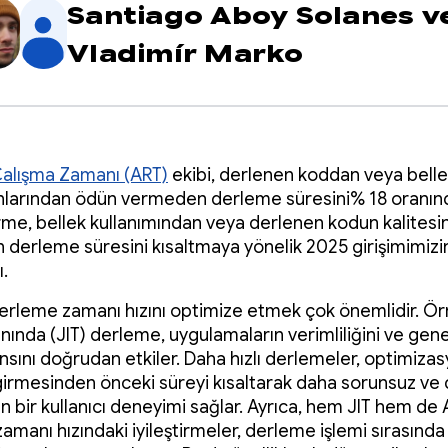
Santiago Aboy Solanes
v
Vladimír Marko
alışma Zamanı (ART)
ekibi, derlenen koddan veya bell
larından ödün vermeden derleme süresini% 18 oranında 
tirme, bellek kullanımından veya derlenen kodun kalites
derleme süresini kısaltmaya yönelik 2025 girişimimizin
.
derleme zamanı hızını optimize etmek çok önemlidir. Ör
ında (JIT) derleme, uygulamaların verimliliğini ve gene
sını doğrudan etkiler. Daha hızlı derlemeler, optimizas
irmesinden önceki süreyi kısaltarak daha sorunsuz ve d
n bir kullanıcı deneyimi sağlar. Ayrıca, hem JIT hem de 
amanı hızındaki iyileştirmeler, derleme işlemi sırasınd