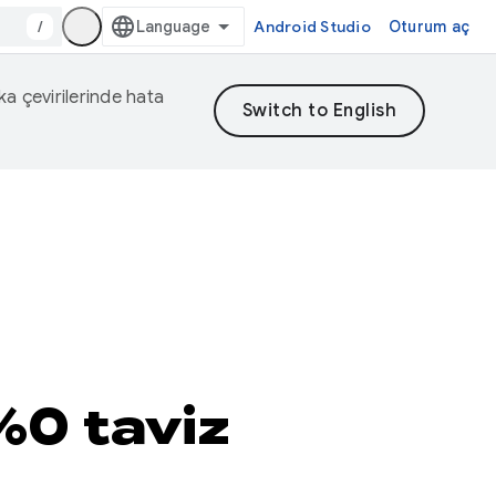
/
Android Studio
Oturum aç
eka çevirilerinde hata
%0 taviz