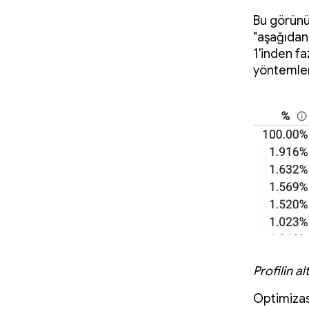
Bu görünü
"aşağıdan
1'inden fa
yöntemler
Profilin 
Optimizas