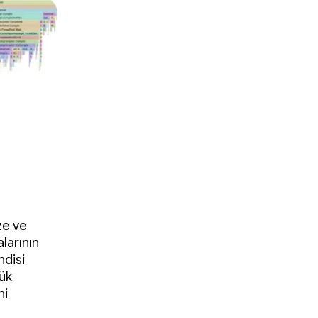
ze ve
larının
ndisi
yük
ni