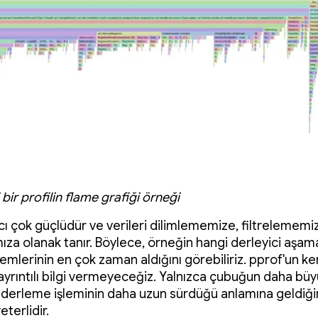
 bir profilin flame grafiği örneği
cı çok güçlüdür ve verileri dilimlememize, filtrelememi
ıza olanak tanır. Böylece, örneğin hangi derleyici aşama
mlerinin en çok zaman aldığını görebiliriz. pprof'un ke
ayrıntılı bilgi vermeyeceğiz. Yalnızca çubuğun daha bü
 derleme işleminin daha uzun sürdüğü anlamına geldiği
eterlidir.