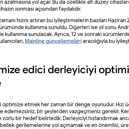
n azalmasına yol açar. Bu da özellikle alt düzey cihazlar
hazın ısınması açısından faydalıdır.
manı hızını artıran bu iyileştirmelerin bazıları Haziran
ürümünde kullanıma sunuldu. Diğerleri ise yıl sonu And
 kullanıma sunulacak. Ayrıca, 12 ve sonraki sürümlerd
llanıcıları,
Mainline güncellemeleri
aracılığıyla bu iyileş
ize edici derleyiciyi optim
e
yi optimize etmek her zaman bir denge oyunudur. Hızı ü
de edemezsiniz, bir şeylerden vazgeçmeniz gerekir. Ke
 zorlu bir hedef belirledik: Derleyiciyi hızlandırmak an
bellek gerilemelerine yol açmamak ve en önemlisi, üret