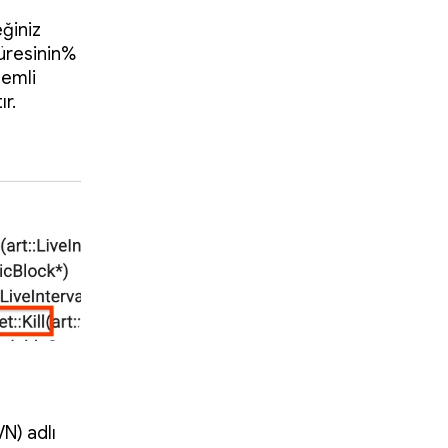
ğiniz
üresinin%
nemli
r.
N) adlı