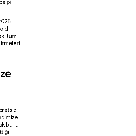
da pil
 2025
roid
eki tüm
tirmeleri
ize
cretsiz
ndimize
cak bunu
tiği