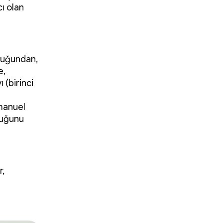
ı olan
lduğundan,
e,
 (birinci
 manuel
duğunu
r,