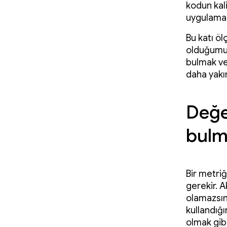
kodun kal
uygulamal
Bu katı öl
olduğumuz 
bulmak ve 
daha yakı
Değe
bul
Bir metri
gerekir. A
olamazsını
kullandığı
olmak gib