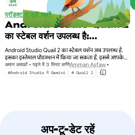
जुलाई
2026
प्रॉडक्ट से जुड़ी खबरें
Android Studio Quail 2
का स्टेबल वर्शन उपलब्ध है:
Android Studio के एआई
Android Studio Quail 2 का स्टेबल वर्शन अब उपलब्ध है.
एजेंट की मदद से मल्टी-टास्क करें
इसका इस्तेमाल प्रोडक्शन में किया जा सकता है. इससे आपके
आईडीई में, एजेंटिक वर्कफ़्लो, नेटिव तौर पर इंटिग्रेट की गई मेमोरी
Amman Asfaw
•
अमान असफ़ॉ • पढ़ने में 3 मिनट लगेंगे
लीक प्रोफ़ाइलिंग, और कॉन्टेक्स्ट-अवेयर क्रैश रेमेडिएशन की
#Android Studio में Gemini
# Quail 2
+1
सुविधा मिलेगी.
अप-टू-डेट रहें