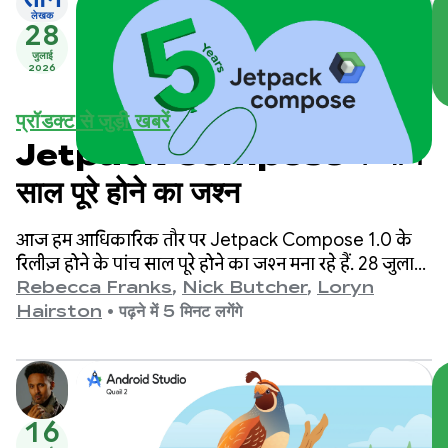
लेखक
28
जुलाई
2026
प्रॉडक्ट से जुड़ी खबरें
Jetpack Compose के पांच
साल पूरे होने का जश्न
आज हम आधिकारिक तौर पर Jetpack Compose 1.0 के
रिलीज़ होने के पांच साल पूरे होने का जश्न मना रहे हैं. 28 जुलाई,
2021 को लॉन्च किए गए वर्शन 1.0 से लेकर, हमारे सबसे नए
Rebecca Franks
,
Nick Butcher
,
Loryn
वर्शन 1.11 तक, हमने एपीआई में काफ़ी बदलाव देखे हैं. इसलिए,
Hairston
•
पढ़ने में 5 मिनट लगेंगे
हम इस मौके का जश्न मना रहे हैं.
16