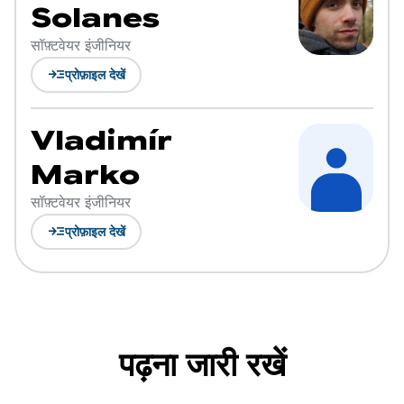
Solanes
सॉफ़्टवेयर इंजीनियर
read_more
प्रोफ़ाइल देखें
Vladimír
Marko
सॉफ़्टवेयर इंजीनियर
read_more
प्रोफ़ाइल देखें
पढ़ना जारी रखें