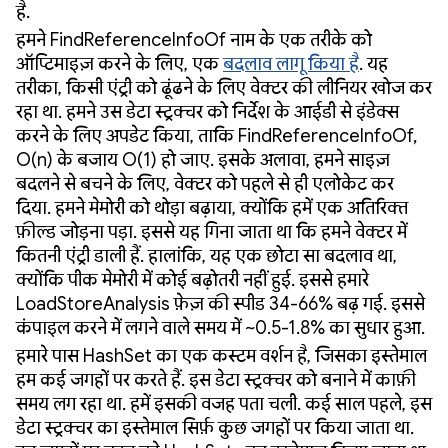
है.
हमने FindReferenceInfoOf नाम के एक तरीके को
ऑप्टिमाइज़ करने के लिए, एक
बदलाव लागू किया है
. यह
तरीका, किसी एंट्री को ढूंढने के लिए वेक्टर की लीनियर खोज कर
रहा था. हमने उस डेटा स्ट्रक्चर को निर्देश के आईडी से इंडेक्स
करने के लिए अपडेट किया, ताकि FindReferenceInfoOf,
O(n) के बजाय O(1) हो जाए. इसके अलावा, हमने साइज़
बदलने से बचने के लिए, वेक्टर को पहले से ही एलोकेट कर
दिया. हमने मेमोरी को थोड़ा बढ़ाया, क्योंकि हमें एक अतिरिक्त
फ़ील्ड जोड़ना पड़ा. इससे यह गिना जाता था कि हमने वेक्टर में
कितनी एंट्री डाली हैं. हालांकि, यह एक छोटा सा बदलाव था,
क्योंकि पीक मेमोरी में कोई बढ़ोतरी नहीं हुई. इससे हमारे
LoadStoreAnalysis फ़ेज़ की स्पीड 34-66% बढ़ गई. इससे
कंपाइल करने में लगने वाले समय में ~0.5-1.8% का सुधार हुआ.
हमारे पास HashSet का एक कस्टम वर्शन है, जिसका इस्तेमाल
हम कई जगहों पर करते हैं. इस डेटा स्ट्रक्चर को बनाने में काफ़ी
समय लग रहा था. हमें इसकी वजह पता चली. कई साल पहले, इस
डेटा स्ट्रक्चर का इस्तेमाल सिर्फ़ कुछ जगहों पर किया जाता था.