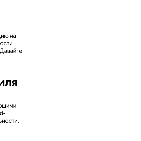
цию на
ности
 Давайте
иля
ающими
d-
ьности,