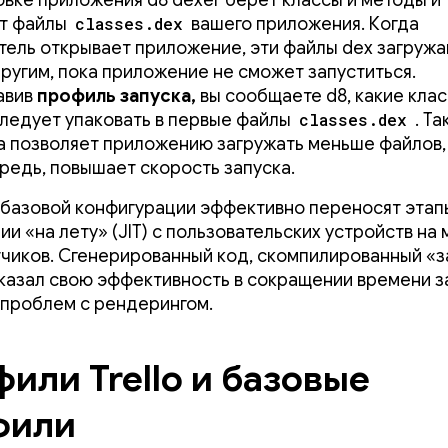
овке приложения d8 dexer берет классы и методы и
ет файлы
classes.dex
вашего приложения. Когда
тель открывает приложение, эти файлы dex загруж
другим, пока приложение не сможет запуститься.
авив
профиль запуска,
вы сообщаете d8, какие клас
ледует упаковать в первые файлы
classes.dex
. Та
а позволяет приложению загружать меньше файлов, 
редь, повышает скорость запуска.
базовой конфигурации эффективно переносят этап
ии «на лету» (JIT) с пользовательских устройств на
чиков. Сгенерированный код, скомпилированный «
оказал свою эффективность в сокращении времени з
проблем с рендерингом.
или Trello и базовые
фили