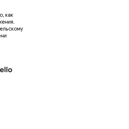
, как
жения.
тельскому
ени