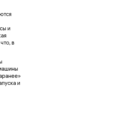
аются
сы и
кая
что, в
ы
 машины
заранее»
апуска и