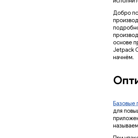
исполнит
Добро по
производ
подробно
производ
основе п
Jetpack 
начнём.
Опти
Базовые 
для повы
приложен
называем