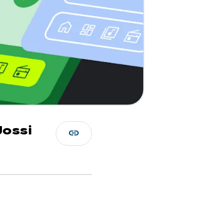
Jossi
link