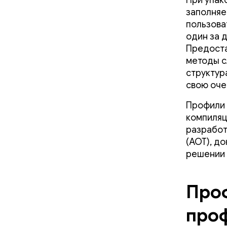
При упак
заполня
пользова
один за 
Предост
методы с
структур
свою оче
Профили 
компиляц
разработ
(AOT), д
решении 
Проф
про