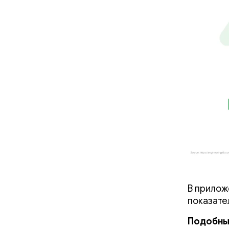
В прилож
показате
Подобны