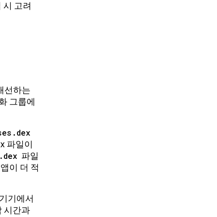
업 시 고려
 개선하는
적화 그룹에
ses.dex
x 파일이
.dex
파일
앱이 더 적
자 기기에서
작 시간과