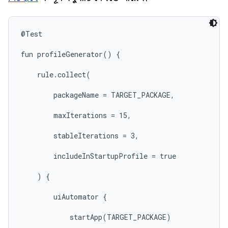
@Test

fun profileGenerator() {

    rule.collect(

        packageName = TARGET_PACKAGE,

        maxIterations = 15,

        stableIterations = 3,

        includeInStartupProfile = true

    ) {

        uiAutomator {

            startApp(TARGET_PACKAGE)
