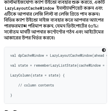
কাস্টমাইজযোগ্য ক্যাশ উইন্ডো ব্যবহার শুরু করতে, একটি
LazyLayoutCacheWindow
ইনস্ট্যানশিয়েট করুন এবং
এটিকে আপনার লেজি লিস্ট বা লেজি গ্রিডে পাস করুন।
বিভিন্ন ক্যাশ উইন্ডো সাইজ ব্যবহার করে আপনার অ্যাপের
পারফরম্যান্স পরিমাপ করুন, যেমন ভিউপোর্টের ৫০%।
সর্বোত্তম মানটি আপনার কন্টেন্টের গঠন এবং আইটেমের
আকারের উপর নির্ভর করবে।
val dpCacheWindow = LazyLayoutCacheWindow(ahead = 1
val state = rememberLazyListState(cacheWindow = dpC
LazyColumn(state = state) {

    // column contents

}