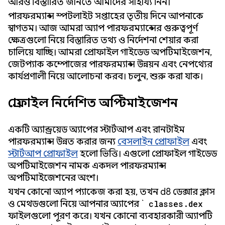
আরও বিস্তারিত জানতে আমাদের সাহায্য নিন।
পারফরম্যান্স স্পটলাইট সপ্তাহের তৃতীয় দিনে আপনাকে
স্বাগতম। আজ আমরা অ্যাপ পারফরম্যান্সের গুরুত্বপূর্ণ
ক্ষেত্রগুলো নিয়ে বিস্তারিত তথ্য ও নির্দেশনা শেয়ার করা
চালিয়ে যাচ্ছি। আমরা প্রোফাইল গাইডেড অপটিমাইজেশন,
জেটপ্যাক কম্পোজের পারফরম্যান্স উন্নয়ন এবং নেপথ্যের
কার্যপ্রণালী নিয়ে আলোচনা করব। চলুন, শুরু করা যাক।
প্রোফাইল নির্দেশিত অপ্টিমাইজেশন
একটি অ্যান্ড্রয়েড অ্যাপের স্টার্টআপ এবং রানটাইম
পারফরম্যান্স উন্নত করার জন্য
বেসলাইন প্রোফাইল
এবং
স্টার্টআপ প্রোফাইল
হলো ভিত্তি। এগুলো প্রোফাইল গাইডেড
অপটিমাইজেশন নামক একদল পারফরম্যান্স
অপটিমাইজেশনের অংশ।
যখন কোনো অ্যাপ প্যাকেজ করা হয়, তখন d8 ডেক্সার ক্লাস
ও মেথডগুলো নিয়ে আপনার অ্যাপের `
classes.dex
ফাইলগুলো পূরণ করে। যখন কোনো ব্যবহারকারী অ্যাপটি