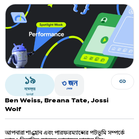
১৯
link
৩ জন
নভেম্বর
লেখক
২০২৫
Ben Weiss,
Breana Tate,
Jossi
Wolf
আপনারা শান্ত হোন এবং পারফরম্যান্সের পটভূমি সম্পর্কে