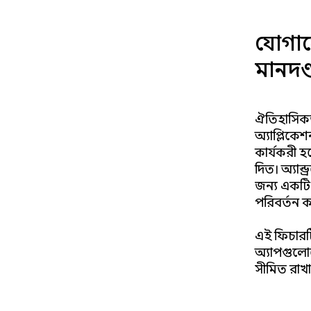
যোগায
মানদণ্
ঐতিহাসিকভাব
অ্যাপ্লিকে
কার্যকরী হ
দিত। অ্যান্ড
জন্য একটি 
পরিবর্তন 
এই ফিচারটি 
অ্যাপগুলোক
সীমিত রাখার