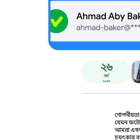
২৬
মার্চ
২০২৬
গোপনীয়তা এ
যেমন ফটো প
আমরা এখন ক
চমৎকার ব্