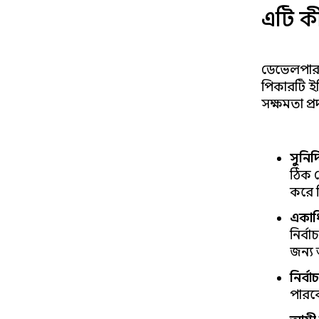
এটি ক
ডেভেলপার
পিকারটি ইন
সক্ষমতা প্
সুনির
ঠিক ক
করে 
একাধি
নির্
জন্য 
নির্ব
পারবে