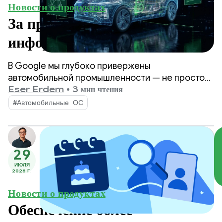
Новости о продуктах
За пределами
информационно-
развлекательных систем:
В Google мы глубоко привержены
расширение возможностей
автомобильной промышленности — не просто
как поставщик технологий, а как партнер в
Eser Erdem
•
3 мин чтения
Android Automotive
трансформации отрасли.
#Автомобильные ОС
OS для программно-
определяемых транспортных
29
средств.
ИЮЛЯ
2026 Г.
Новости о продуктах
Обеспечение более