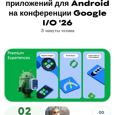
приложений для Android
на конференции Google
I/O '26
3 минуты чтения
02
link