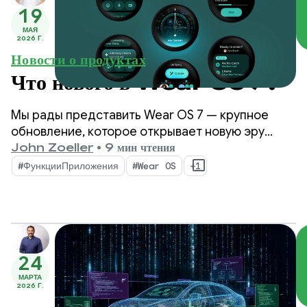
19
МАЯ
2026 Г.
Новости о продуктах
Что нового в Wear OS 7?
Мы рады представить Wear OS 7 — крупное
обновление, которое открывает новую эру
энергоэффективности и интеллектуальных
John Zoeller
•
9 мин чтения
функций как для пользователей, так и для
#ФункцииПриложения
#Wear OS
+1
разработчиков.
24
МАРТА
2026 Г.