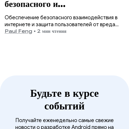
безопасного и
соответствующего возрасту
Обеспечение безопасного взаимодействия в
контента в Google Play.
интернете и защита пользователей от вреда
являются одними из главных приоритетов
Paul Feng
•
2 мин чтения
Google Play.
Будьте в курсе
событий
Получайте еженедельно самые свежие
новости о разработке Android прямо на