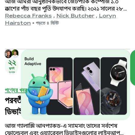
আজ আমরা আনুষ্ঠানিকভাবে জেটপ্যাক কম্পোজ ১.০
প্রকাশের পাঁচ বছর পূর্তি উদযাপন করছি। ২০২১ সালের ২৮শে
জুলাই ঘোষিত ১.০ সংস্করণ থেকে শুরু করে আমাদের
Rebecca Franks
,
Nick Butcher
,
Loryn
সর্বশেষ ১.১১ রিলিজ পর্যন্ত, আমরা বিগত বছরগুলোতে
Hairston
•
পড়তে ৪ মিনিট
এপিআইগুলোর উল্লেখযোগ্য বিবর্তন দেখেছি এবং এই
মুহূর্তটিকে আমরা উদযাপন করছি।
২২
জুলাই
২০২৬
পণ্যের খবর
পরবর্তী প্রজন্মের স্যামসাং গ্যালাক্সি
ডিভাইসগুলোর জন্য আপনার অ্যাপগুলোকে
অপ্টিমাইজ করুন।
আজ গ্যালাক্সি আনপ্যাকড-এ স্যামসাং তাদের সর্বশেষ
ফোল্ডেবল এবং ওয়্যারেবল ডিভাইসগুলোর লাইনআপ