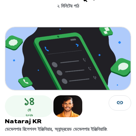
২ মিনিটের পাঠ
১৪
link
মে
২০২৬
Nataraj KR
ডেভেলপার রিলেশনস ইঞ্জিনিয়ার, অ্যান্ড্রয়েড ডেভেলপার ইঞ্জিনিয়ারিং