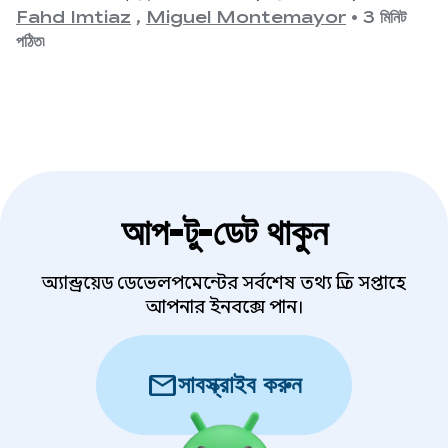
উন্মোচন করেছে। ডেভেলপারদের জন্য এর অর্থ হলো,
Fahd Imtiaz
,
Miguel Montemayor
•
3 মিনিট
আপনার অ্যাপকে যে বিভিন্ন ধরনের ফর্ম ফ্যাক্টর, স্ক্রিন
পঠিত৷
সাইজ এবং ডিভাইসের বিভিন্ন ভঙ্গিমা সমর্থন করতে হবে,
তার পরিধি আরও একবার প্রসারিত হচ্ছে।
আপ-টু-ডেট থাকুন
অ্যান্ড্রয়েড ডেভেলপমেন্টের সর্বশেষ তথ্য প্রতি সপ্তাহে
আপনার ইনবক্সে পান।
mail
সাবস্ক্রাইব করুন