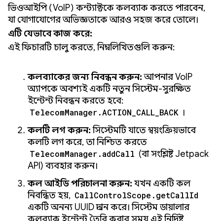
ভিওআইপি (VoIP) কন্ট্যাক্টকে কলব্যাক করতে পারবেন,
যা যোগাযোগের অভিজ্ঞতাকে আরও সহজ করে তোলে।
এটি যেভাবে কাজ করে:
এই ফিচারটি চালু করতে, নিম্নলিখিতগুলি করুন:
কলব্যাকের জন্য নিবন্ধন করুন:
আপনার VoIP
অ্যাপকে অবশ্যই একটি নতুন সিস্টেম-সুরক্ষিত
ইন্টেন্ট নিবন্ধন করতে হবে:
TelecomManager.ACTION_CALL_BACK
।
কলটি লগ করুন:
সিস্টেমটি যাতে স্বয়ংক্রিয়ভাবে
কলটি লগ করে, তা নিশ্চিত করতে
TelecomManager.addCall
(বা সংশ্লিষ্ট Jetpack
API) ব্যবহার করুন।
কল আইডি পরিচালনা করুন:
যখন একটি কল
নিবন্ধিত হয়,
CallControlScope.getCallId
একটি অনন্য UUID প্রদান করে। সিস্টেম ডায়ালার
কলব্যাক ইন্টেন্ট তৈরি করার সময় এই নির্দিষ্ট