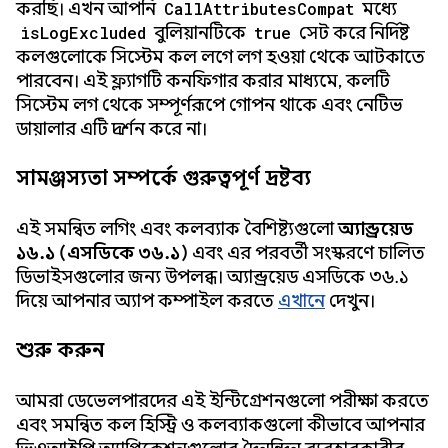
করছি। এখন আপনি
CallAttributesCompat
মধ্যে
isLogExcluded
বুলিয়ানটিকে
true
সেট করে নির্দিষ্ট
কলগুলোকে সিস্টেম কল লগে লগ হওয়া থেকে আটকাতে
পারবেন। এই ফ্ল্যাগটি কনফিগার করার মাধ্যমে, কলটি
সিস্টেম লগ থেকে সম্পূর্ণরূপে গোপন থাকে এবং নেটিভ
ডায়ালার এটি প্রদর্শন করে না।
সামঞ্জস্যতা সম্পর্কে গুরুত্বপূর্ণ দ্রষ্টব্য
এই সমন্বিত লগিং এবং কলব্যাক বৈশিষ্ট্যগুলো
অ্যান্ড্রয়েড
১৬.১ (এসডিকে ৩৬.১)
এবং এর পরবর্তী সংস্করণে চালিত
ডিভাইসগুলোর জন্য উপলব্ধ। অ্যান্ড্রয়েড এসডিকে ৩৬.১
দিয়ে আপনার অ্যাপ কম্পাইল করতে
এখানে
দেখুন।
শুরু করুন
আমরা ডেভেলপারদের এই ইন্টিগ্রেশনগুলো পরীক্ষা করতে
এবং সমন্বিত কল হিস্ট্রি ও কলব্যাকগুলো কীভাবে আপনার