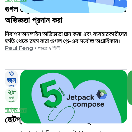
গুগল প্লে-তে আরও নিরাপদ ও বয়সোপযোগী
অভিজ্ঞতা প্রদান করা
নিরাপদ অনলাইন অভিজ্ঞতা প্রদান করা এবং ব্যবহারকারীদের
ক্ষতি থেকে রক্ষা করা গুগল প্লে-এর সর্বোচ্চ অগ্রাধিকার।
Paul Feng
•
পড়তে ২ মিনিট
৩
জন
লেখক
২৮
জুলাই
২০২৬
পণ্যের খবর
জেটপ্যাক কম্পোজের ৫ বছর পূর্তি উদযাপন