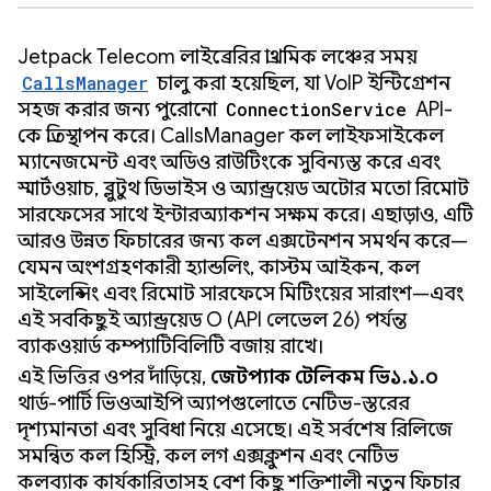
Jetpack Telecom লাইব্রেরির প্রাথমিক লঞ্চের সময়
CallsManager
চালু করা হয়েছিল, যা VoIP ইন্টিগ্রেশন
সহজ করার জন্য পুরোনো
ConnectionService
API-
কে প্রতিস্থাপন করে। CallsManager কল লাইফসাইকেল
ম্যানেজমেন্ট এবং অডিও রাউটিংকে সুবিন্যস্ত করে এবং
স্মার্টওয়াচ, ব্লুটুথ ডিভাইস ও অ্যান্ড্রয়েড অটোর মতো রিমোট
সারফেসের সাথে ইন্টারঅ্যাকশন সক্ষম করে। এছাড়াও, এটি
আরও উন্নত ফিচারের জন্য কল এক্সটেনশন সমর্থন করে—
যেমন অংশগ্রহণকারী হ্যান্ডলিং, কাস্টম আইকন, কল
সাইলেন্সিং এবং রিমোট সারফেসে মিটিংয়ের সারাংশ—এবং
এই সবকিছুই অ্যান্ড্রয়েড O (API লেভেল 26) পর্যন্ত
ব্যাকওয়ার্ড কম্প্যাটিবিলিটি বজায় রাখে।
এই ভিত্তির ওপর দাঁড়িয়ে,
জেটপ্যাক টেলিকম ভি১.১.০
থার্ড-পার্টি ভিওআইপি অ্যাপগুলোতে নেটিভ-স্তরের
দৃশ্যমানতা এবং সুবিধা নিয়ে এসেছে। এই সর্বশেষ রিলিজে
সমন্বিত কল হিস্ট্রি, কল লগ এক্সক্লুশন এবং নেটিভ
কলব্যাক কার্যকারিতাসহ বেশ কিছু শক্তিশালী নতুন ফিচার