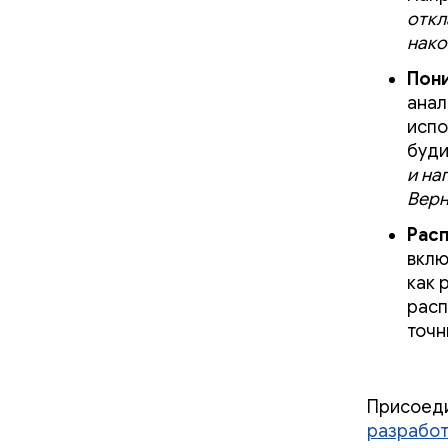
откл
нако
Пон
анал
испо
буди
и на
Верн
Расп
вклю
как 
расп
точн
Присоеди
разработ