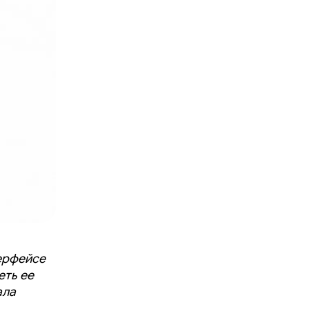
терфейсе
еть ее
ала