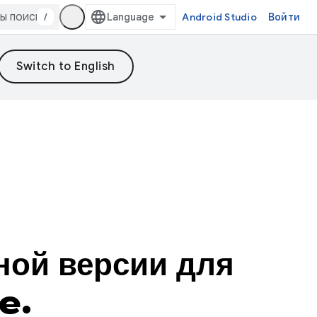
/
Android Studio
Войти
ой версии для
e.