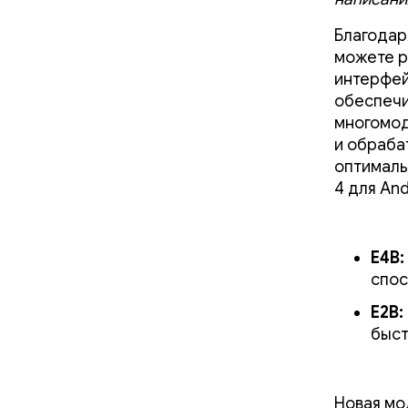
Благодар
можете р
интерфей
обеспечи
многомод
и обраба
оптималь
4 для And
E4B:
спос
E2B:
быст
Новая мо