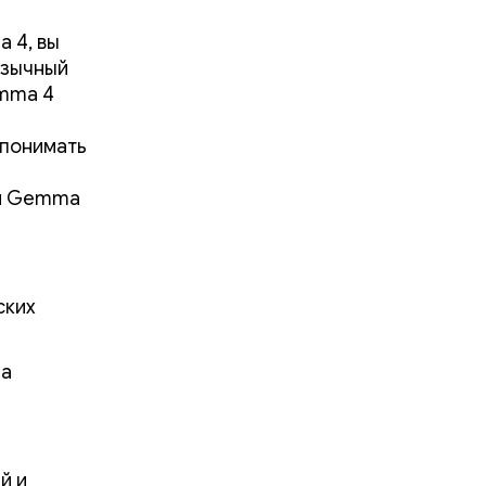
 4, вы
язычный
emma 4
 понимать
я
ти Gemma
ских
за
й и