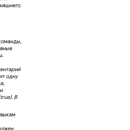
дняшнего
команды,
овные
ы.
ментарий
ит одну
а,
и
rue}. В
авыкам
должен