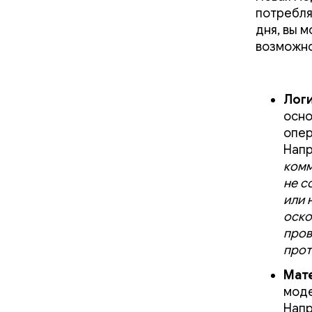
потребля
дня, вы 
возможно
Лог
осно
опер
Нап
комм
не с
или 
оско
пров
прот
Мат
моде
Нап