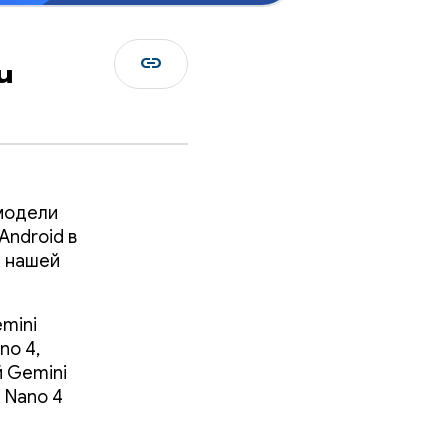
link
u
модели
Android в
е нашей
mini
no 4,
й Gemini
i Nano 4