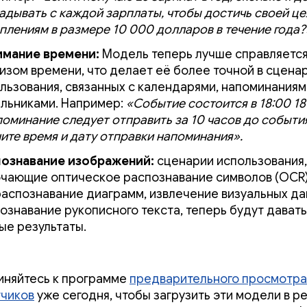
адывать с каждой зарплаты, чтобы достичь своей це
плениям в размере 10 000 долларов в течение года?
имание времени:
Модель теперь лучше справляется
изом времени, что делает её более точной в сцена
льзования, связанных с календарями, напоминаниям
льниками. Например:
«Событие состоится в 18:00 18 
поминание следует отправить за 10 часов до события
ите время и дату отправки напоминания».
ознавание изображений:
сценарии использования,
чающие оптическое распознавание символов (OCR)
распознавание диаграмм, извлечение визуальных да
ознавание рукописного текста, теперь будут дават
ые результаты.
няйтесь к программе
предварительного просмотра
чиков
уже сегодня, чтобы загрузить эти модели в 