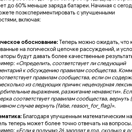
ет до 60% меньше заряда батареи. Начиная с сего
можете поэкспериментировать с улучшенными
стями, включая:
ическое обоснование:
Теперь можно ожидать, что 
ванные на логической цепочке рассуждений, и усл
аторы будут давать более качественные результат
ример:
«Определить, соответствует ли следующий
ентарий к обсуждению правилам сообщества. Ком
оответствует правилам сообщества, если он содерж
несколько из следующих причин: нецензурная лексик
рбительные выражения, разжигание ненависти». Есл
ерка соответствует правилам сообщества, вернуть {t
ивном случае вернуть {false, reason_for_flag}».
ематика:
Благодаря улучшенным математическим н
ль теперь может более точно отвечать на вопросы.
ример:
«Если я получаю 26 зарплат в год, сколько я 