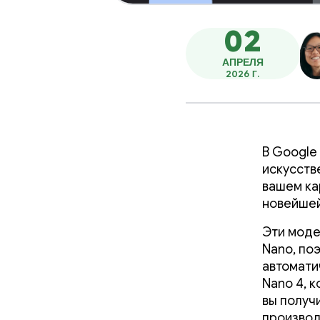
02
АПРЕЛЯ
2026 Г.
В Google
искусств
вашем ка
новейшей
Эти моде
Nano, по
автомати
Nano 4, к
вы получ
производ