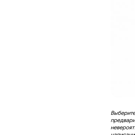
Выберите
предвари
невероят
написани