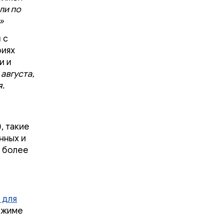
ли по
»
 с
риях
и и
августа,
.
, такие
нных и
ь более
 для
режиме