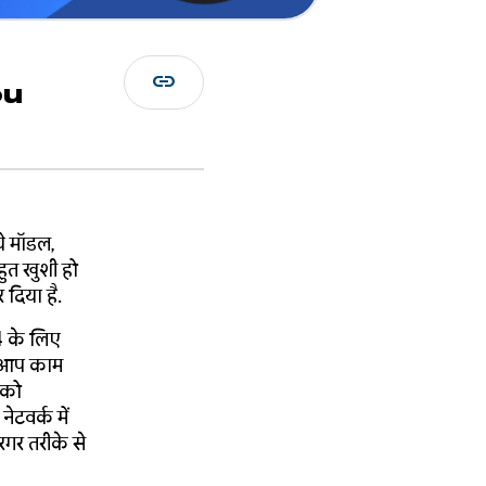
link
ou
ये मॉडल,
हुत खुशी हो
 दिया है.
 के लिए
े-आप काम
पको
ेटवर्क में
गर तरीके से