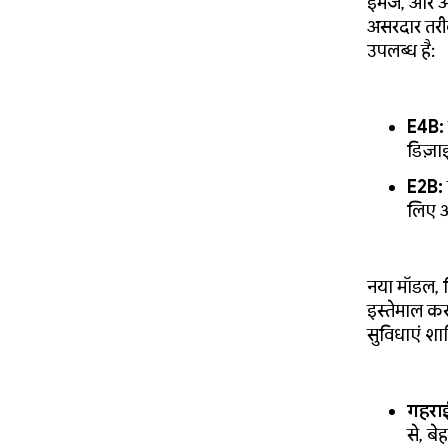
इमेज, और ऑड
असरदार तरी
उपलब्ध है:
E4B:
डिज़ा
E2B:
लिए ऑ
नया मॉडल, प
इस्तेमाल कर
सुविधाएं शाम
गहराई
से, ब