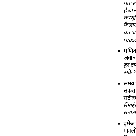
पता लग
है या 
कम्यू
फैलाने
का पाल
reaso
गणित
जवाब 
हर बा
सकें?
समय 
सकता ह
सटीक 
रिमाइ
बताओ
इमेज
मामलों