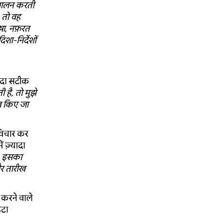
ा पालन करती
, तो वह
षा, नफ़रत
शा-निर्देशों
यादा सटीक
है, तो मुझे
व किए जा
-विचार कर
ं ज़्यादा
ै. इसका
और तारीख
करने वाले
ेटा