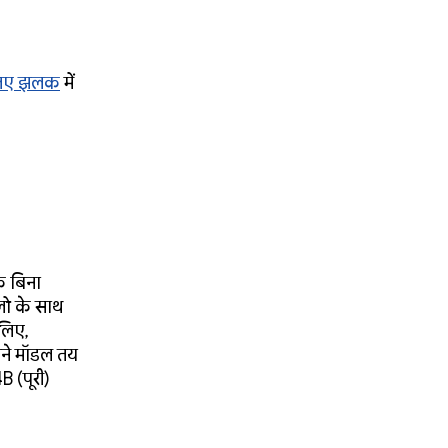
लिए झलक
में
े बिना
लो के साथ
 लिए,
मने मॉडल तय
B (पूरी)