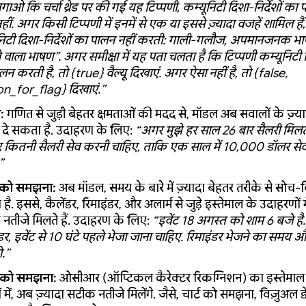
ाओ कि चर्चा थ्रेड पर की गई यह टिप्पणी, कम्यूनिटी दिशा-निर्देशों क
नहीं. अगर किसी टिप्पणी में इनमें से एक या इससे ज़्यादा वजहें शामिल हैं
निटी दिशा-निर्देशों का पालन नहीं करती: गाली-गलौज, अपमानजनक भा
 वाला भाषण”. अगर समीक्षा में यह पता चलता है कि टिप्पणी कम्यूनिटी दि
न करती है, तो {true} वैल्यू दिखाएं. अगर ऐसा नहीं है, तो {false,
n_for_flag} दिखाएं.”
:
गणित से जुड़ी बेहतर क्षमताओं की मदद से, मॉडल अब सवालों के ज़्
दे सकता है. उदाहरण के लिए:
“अगर मुझे हर साल 26 बार सैलरी मिलती 
र कितनी सैलरी सेव करनी चाहिए, ताकि एक साल में 10,000 डॉलर से
”
को समझना:
अब मॉडल, समय के बारे में ज़्यादा बेहतर तरीके से सोच
ै. इससे, कैलेंडर, रिमाइंडर, और अलार्म से जुड़े इस्तेमाल के उदाहरणों मे
नतीजे मिलते हैं. उदाहरण के लिए:
“इवेंट 18 अगस्त को शाम 6 बजे ह
ंडर, इवेंट से 10 घंटे पहले भेजा जाना चाहिए. रिमाइंडर भेजने का समय 
.”
 को समझना:
ओसीआर (ऑप्टिकल कैरेक्टर रिकग्निशन) का इस्तेमाल 
 में, अब ज़्यादा सटीक नतीजे मिलेंगे. जैसे, चार्ट को समझना, विज़ुअल ड