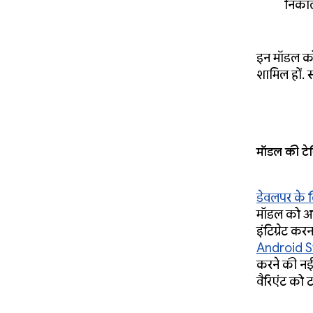
निका
इन मॉडल को
शामिल हों. 
मॉडल की टेस
डेवलपर के 
मॉडल को आज
इंटिग्रेट कर
Android S
करने की नई 
वैरिएंट को 