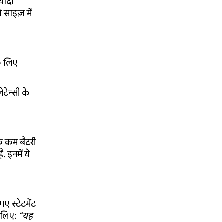
यादा
साइज़ में
े लिए
ेटेन्सी के
तक कम बैटरी
 इनमें ये
ए स्टेटमेंट
े लिए:
“यह