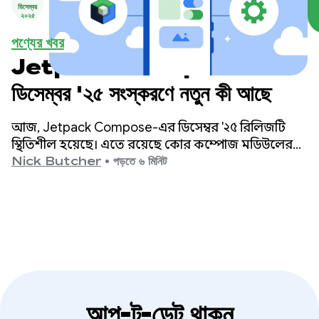
ডিসেম্বর
২০২৫
পণ্যের খবর
Jetpack Compose-এর
ডিসেম্বর '২৫ সংস্করণে নতুন কী আছে
আজ, Jetpack Compose-এর ডিসেম্বর '২৫ রিলিজটি
স্থিতিশীল হয়েছে। এতে রয়েছে কোর কম্পোজ মডিউলের
সংস্করণ ১.১০ এবং ম্যাটেরিয়াল ৩-এর সংস্করণ ১.৪, যা নতুন
Nick Butcher
•
পড়তে ৬ মিনিট
ফিচার যোগ করেছে এবং পারফরম্যান্সে বড় ধরনের উন্নতি
এনেছে।
আপ-টু-ডেট থাকুন