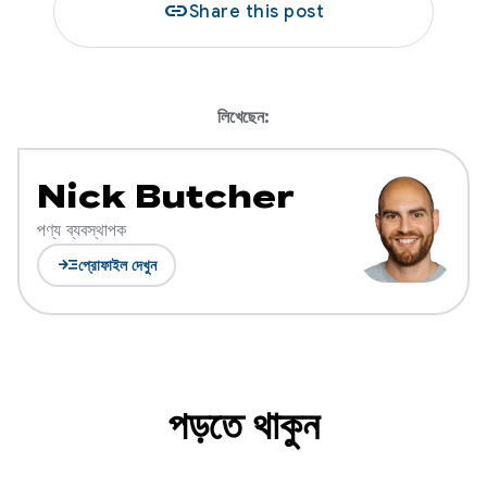
link
Share this post
লিখেছেন:
Nick Butcher
পণ্য ব্যবস্থাপক
read_more
প্রোফাইল দেখুন
পড়তে থাকুন