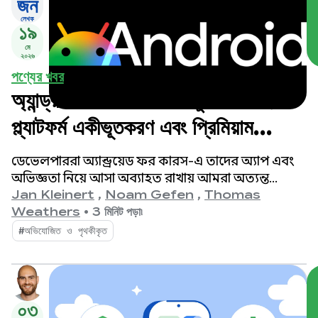
জন
লেখক
১৯
মে
২০২৬
পণ্যের খবর
অ্যান্ড্রয়েড ফর কারস-এ নতুন কী আছে:
প্ল্যাটফর্ম একীভূতকরণ এবং প্রিমিয়াম
অভিজ্ঞতার উন্মোচন
ডেভেলপাররা অ্যান্ড্রয়েড ফর কারস-এ তাদের অ্যাপ এবং
অভিজ্ঞতা নিয়ে আসা অব্যাহত রাখায় আমরা অত্যন্ত
আনন্দিত! গত এক বছরে, আমরা অ্যান্ড্রয়েড অটো এবং
Jan Kleinert
,
Noam Gefen
,
Thomas
গুগল বিল্ট-ইন গাড়িগুলোর অ্যাপ ইকোসিস্টেমে শক্তিশালী
Weathers
•
3 মিনিট পড়া৷
প্রবৃদ্ধি ও গতি অব্যাহতভাবে লক্ষ্য করেছি।
#অভিযোজিত ও পৃথকীকৃত
০৩