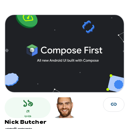
১৯
link
মে
২০২৬
Nick Butcher