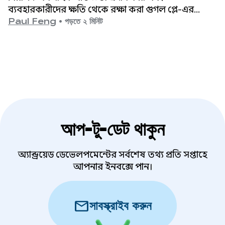
ব্যবহারকারীদের ক্ষতি থেকে রক্ষা করা গুগল প্লে-এর
সর্বোচ্চ অগ্রাধিকার।
Paul Feng
•
পড়তে ২ মিনিট
আপ-টু-ডেট থাকুন
অ্যান্ড্রয়েড ডেভেলপমেন্টের সর্বশেষ তথ্য প্রতি সপ্তাহে
আপনার ইনবক্সে পান।
mail
সাবস্ক্রাইব করুন