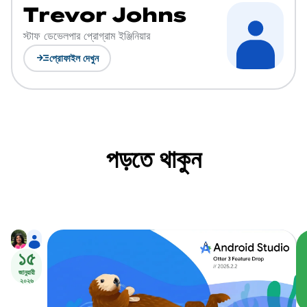
Trevor Johns
স্টাফ ডেভেলপার প্রোগ্রাম ইঞ্জিনিয়ার
read_more
প্রোফাইল দেখুন
পড়তে থাকুন
১৫
জানুয়ারী
২০২৬