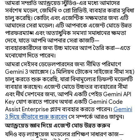
আমরা সম্প্রতি অ্যান্ড্রয়েড স্টুডিও-এর মধ্যে আমাদের
সর্বশেষ মডেল, জেমিনি ৩ প্রো প্রিভিউ, ব্যবহার করার সুবিধা
চালু করেছি। কোডিং এবং এজেন্টিক সক্ষমতার জন্য এটি
আমাদের সেরা মডেল। এটি আপনাকে এজেন্ট মোডে উন্নত
পারফরম্যান্স এবং অত্যাধুনিক সমস্যা সমাধানের ক্ষমতা
দেবে, যাতে আপনি আপনার সেরা কাজটি—
ব্যবহারকারীদের জন্য উচ্চ মানের অ্যাপ তৈরি করা—এতে
মনোযোগ দিতে পারেন।
আমরা সেইসব ডেভেলপারদের জন্য সীমিত পরিমাণে
Gemini 3 অ্যাক্সেস (১ মিলিয়ন টোকেন সাইজের সীমা সহ)
চালু করতে শুরু করেছি, যারা বিনামূল্যের ডিফল্ট মডেলটি
ব্যবহার করছেন। এজেন্ট মোডে উচ্চতর ব্যবহারের সীমা
এবং দীর্ঘ সেশনের জন্য, আপনি একটি পেইড Gemini API
Key যোগ করতে পারেন অথবা একটি Gemini Code
Assist Enterprise প্ল্যান ব্যবহার করতে পারেন।
Gemini
3 দিয়ে কীভাবে শুরু করবেন
সে সম্পর্কে আরও জানুন।
অ্যান্ড্রয়েড জ্ঞান দিয়ে এজেন্ট মোড উন্নত করুন
যদিও বড় ল্যাঙ্গুয়েজ মডেলের প্রশিক্ষণ সাধারণ কাজ—