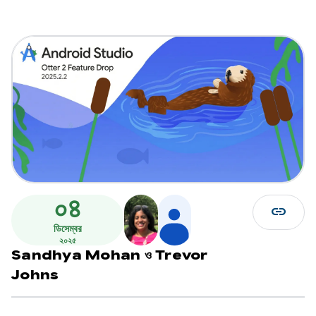
০৪
link
ডিসেম্বর
২০২৫
Sandhya Mohan
ও
Trevor
Johns