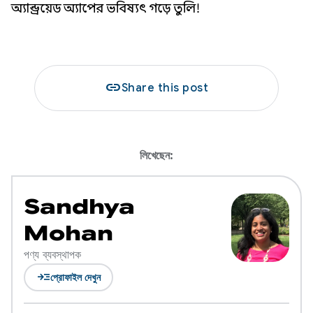
অ্যান্ড্রয়েড অ্যাপের ভবিষ্যৎ গড়ে তুলি!
link
Share this post
লিখেছেন:
Sandhya
Mohan
পণ্য ব্যবস্থাপক
read_more
প্রোফাইল দেখুন