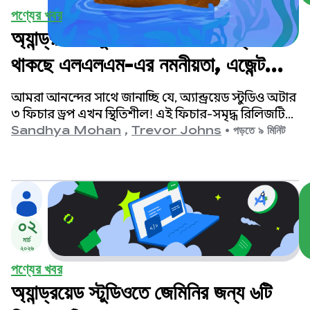
পণ্যের খবর
অ্যান্ড্রয়েড স্টুডিও অটার ৩ ফিচার ড্রপে
থাকছে এলএলএম-এর নমনীয়তা, এজেন্ট
মোডের উন্নতি এবং নতুন এজেন্টিক
আমরা আনন্দের সাথে জানাচ্ছি যে, অ্যান্ড্রয়েড স্টুডিও অটার
অভিজ্ঞতা।
৩ ফিচার ড্রপ এখন স্থিতিশীল! এই ফিচার-সমৃদ্ধ রিলিজটি
অ্যান্ড্রয়েড স্টুডিওতে আপনার এজেন্টিক ওয়ার্কফ্লোতে
Sandhya Mohan
,
Trevor Johns
•
​​পড়তে ৯ মিনিট
একটি বিশাল আপডেট নিয়ে এসেছে এবং অ্যান্ড্রয়েড অ্যাপ
তৈরিতে এআই ব্যবহারের ক্ষেত্রে আপনাকে আরও বেশি
নমনীয়তা ও নিয়ন্ত্রণ প্রদান করে।
০২
মার্চ
২০২৬
পণ্যের খবর
অ্যান্ড্রয়েড স্টুডিওতে জেমিনির জন্য ৬টি