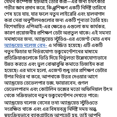
যেমন কম্পোজ ইউআই তৈরি করা—এর জন্য চমৎকার
গভীর জ্ঞান প্রদান করে, কিন্তু প্রশিক্ষণ একটি নির্দিষ্ট তারিখে
শেষ হয়ে যায়, যার ফলে নতুন লাইব্রেরি এবং হালনাগাদ
করা সেরা অনুশীলনগুলোর জন্য একটি শূন্যতা তৈরি হয়।
বিশেষায়িত এপিআই-এর ক্ষেত্রেও এগুলো কম কার্যকর,
কারণ প্রয়োজনীয় প্রশিক্ষণ ডেটা অপ্রতুল থাকে। এই সমস্যা
সমাধানের জন্য, অ্যান্ড্রয়েড স্টুডিও-এর এজেন্ট মোড এখন
অ্যান্ড্রয়েড নলেজ বেস-
এ সজ্জিত হয়েছে। এটি একটি
নতুন ফিচার যা নির্ভরযোগ্য ডকুমেন্টেশনের মাধ্যমে
প্রতিক্রিয়াগুলোকে ভিত্তি দিয়ে নির্ভুলতা উল্লেখযোগ্যভাবে
উন্নত করতে এবং ভুল বোঝাবুঝি কমাতে ডিজাইন করা
হয়েছে। এর মানে হলো, এজেন্ট শুধু তার প্রশিক্ষণ ডেটার
উপর নির্ভর না করে, আপনাকে উত্তর দেওয়ার আগে
অ্যান্ড্রয়েড ডেভেলপার ডক্স, ফায়ারবেস, গুগল
ডেভেলপারস এবং কোটলিন ডক্সের মতো অফিসিয়াল উৎস
থেকে সক্রিয়ভাবে নতুন ডকুমেন্টেশন দেখতে পারে।
অ্যান্ড্রয়েড নলেজ বেসের তথ্য অ্যান্ড্রয়েড স্টুডিওতে
সংরক্ষিত থাকে এবং এর বিষয়বস্তু নির্দিষ্ট সময় অন্তর
স্বয়ংক্রিয়ভাবে ব্যাকগ্রাউন্ডে আপডেট হয়, তাই আপনি