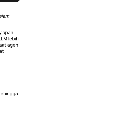
alam
yiapan
LLM lebih
aat agen
at
sehingga