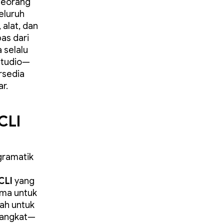
seorang
eluruh
alat, dan
as dari
 selalu
Studio—
rsedia
r.
CLI
gramatik
CLI
yang
ama untuk
ah untuk
rangkat—