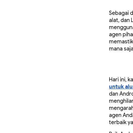
Sebagai d
alat, dan
menggunak
agen piha
memastika
mana saja
Hari ini,
untuk alu
dan Andro
menghilan
mengarahk
agen Anda
terbaik y