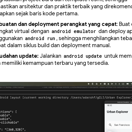
stikan arsitektur dan praktik terbaik yang direkomen
rapkan sejak baris kode pertama.
uatan dan deployment perangkat yang cepat
: Buat
ngkat virtual dengan
android emulator
dan deploy ap
ggunakan
android run
, sehingga menghilangkan teb
ibat dalam siklus build dan deployment manual.
dahan update:
Jalankan
android update
untuk mema
 memiliki kemampuan terbaru yang tersedia.