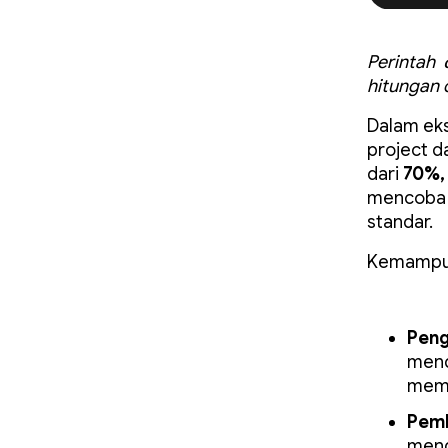
Perintah
hitungan d
Dalam eks
project d
dari
70%,
mencoba 
standar.
Kemampua
Peng
mend
mema
Pemb
meng