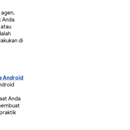
 agen,
k Anda
 atau
dalah
akukan di
e Android
ndroid
saat Anda
 membuat
praktik