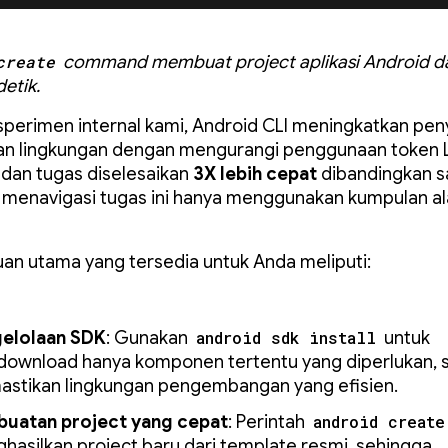
create
command membuat project aplikasi Android d
etik.
perimen internal kami, Android CLI meningkatkan pen
an lingkungan dengan mengurangi penggunaan token 
dan tugas diselesaikan
3X lebih cepat
dibandingkan s
menavigasi tugas ini hanya menggunakan kumpulan al
n utama yang tersedia untuk Anda meliputi:
elolaan SDK
: Gunakan
android sdk install
untuk
ownload hanya komponen tertentu yang diperlukan, 
stikan lingkungan pengembangan yang efisien.
uatan project yang cepat
: Perintah
android create
hasilkan project baru dari template resmi, sehingga