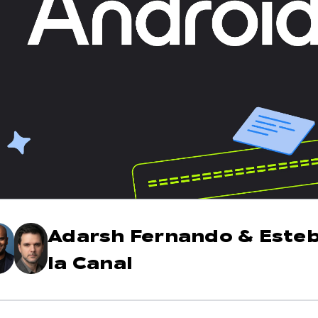
Adarsh Fernando
&
Este
la Canal