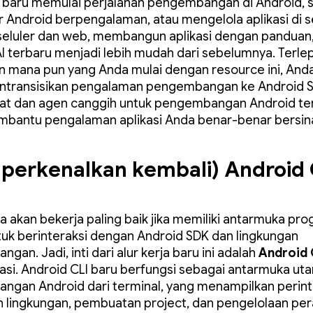
 baru memulai perjalanan pengembangan di Android, 
 Android berpengalaman, atau mengelola aplikasi di s
seluler dan web, membangun aplikasi dengan panduan, 
I terbaru menjadi lebih mudah dari sebelumnya. Terlep
n mana pun yang Anda mulai dengan resource ini, Anda
ntransisikan pengalaman pengembangan ke Android 
lat dan agen canggih untuk pengembangan Android te
bantu pengalaman aplikasi Anda benar-benar bersina
erkenalkan kembali) Android 
 akan bekerja paling baik jika memiliki antarmuka pro
tuk berinteraksi dengan Android SDK dan lingkungan
an. Jadi, inti dari alur kerja baru ini adalah
Android 
isasi. Android CLI baru berfungsi sebagai antarmuka ut
gan Android dari terminal, yang menampilkan perint
 lingkungan, pembuatan project, dan pengelolaan pe