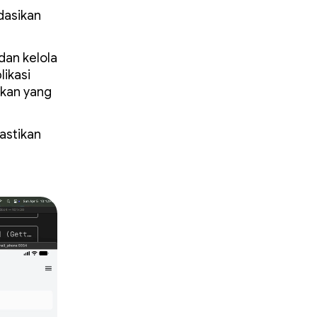
dasikan
 dan kelola
likasi
akan yang
stikan