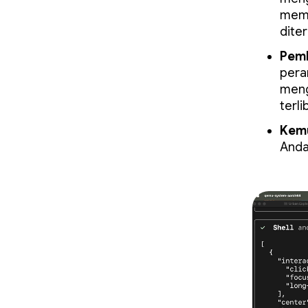
mema
dite
Pemb
pera
men
terl
Kemu
Anda