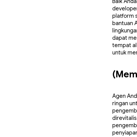
Baik Anda
developer
platform 
bantuan A
lingkunga
dapat me
tempat a
untuk mem
(Memp
Agen Anda
ringan un
pengembang
direvital
pengemban
penyiapan