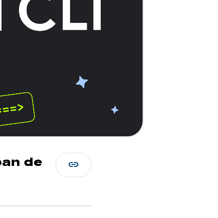
ban de
link