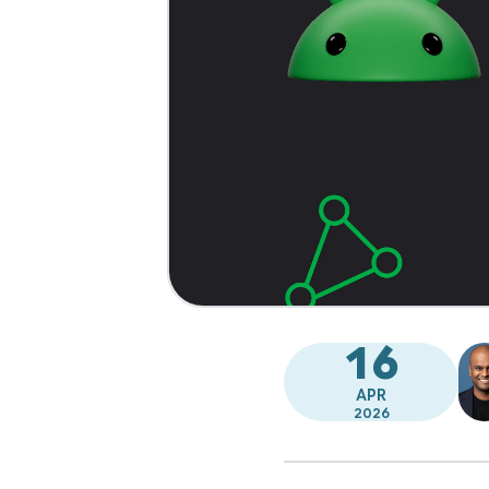
16
APR
2026