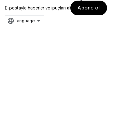
Abone ol
E-postayla haberler ve ipuçları al