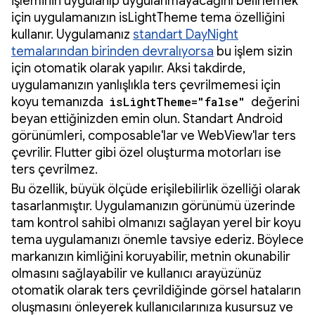
işleminin uygulanıp uygulanmayacağını belirlemek
için uygulamanızın isLightTheme tema özelliğini
kullanır. Uygulamanız
standart DayNight
temalarından birinden devralıyorsa
bu işlem sizin
için otomatik olarak yapılır. Aksi takdirde,
uygulamanızın yanlışlıkla ters çevrilmemesi için
koyu temanızda
isLightTheme="false"
değerini
beyan ettiğinizden emin olun. Standart Android
görünümleri, composable'lar ve WebView'lar ters
çevrilir. Flutter gibi özel oluşturma motorları ise
ters çevrilmez.
Bu özellik, büyük ölçüde erişilebilirlik özelliği olarak
tasarlanmıştır. Uygulamanızın görünümü üzerinde
tam kontrol sahibi olmanızı sağlayan yerel bir koyu
tema uygulamanızı önemle tavsiye ederiz. Böylece
markanızın kimliğini koruyabilir, metnin okunabilir
olmasını sağlayabilir ve kullanıcı arayüzünüz
otomatik olarak ters çevrildiğinde görsel hataların
oluşmasını önleyerek kullanıcılarınıza kusursuz ve