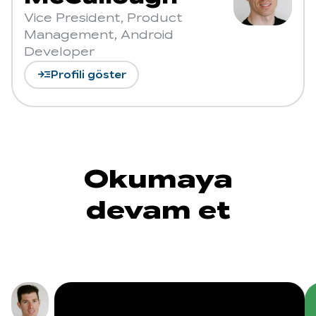
Vice President, Product
Management, Android
Developer
read_more
Profili göster
Okumaya
devam et