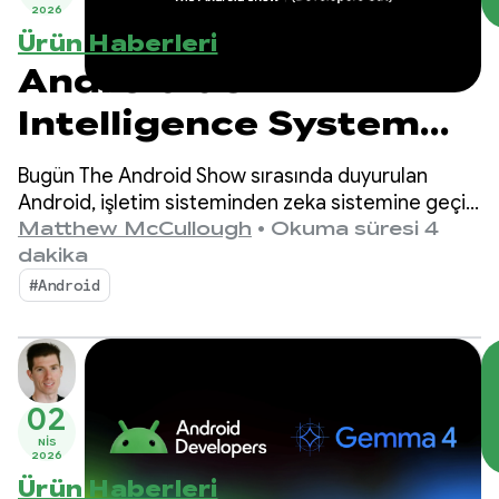
2026
Ürün Haberleri
Android'de
Intelligence System
için geliştirme
Bugün The Android Show sırasında duyurulan
Android, işletim sisteminden zeka sistemine geçiş
yaparak uygulamalarınızla etkileşim için daha fazla
Matthew McCullough
•
Okuma süresi 4
fırsat sunuyor.
dakika
#Android
02
NIS
2026
Ürün Haberleri