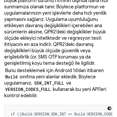
büyük platform sürümü ritminin dışında daha hızlı
sunmamıza olanak tanır. Böylece platformun ve
uygulamalarınızın yeni işlevlerle daha hızlı yenilik
yapmasını sağlarız. Uygulama uyumluluğunu
etkileyen davranış değişiklikleri içerebilen ana
sürümlerin aksine, QPR2'deki değişiklikler büyük
ölçüde ekleyici niteliktedir ve regresyon testi
ihtiyacını en aza indirir. QPR2'deki davranış
değişiklikleri büyük ölçüde güvenlik veya
erişilebilirlik (ör. SMS OTP koruması ya da
genişletilmiş koyu tema desteği) ile ilgilidir.
Bunu desteklemek için Android 16'dan itibaren
Build
sınıfına yeni alanlar ekledik. Böylece
uygulamanız,
SDK_INT_FULL
ve
VERSION_CODES_FULL
kullanarak bu yeni API'leri
kontrol edebilir.
if ((Build.VERSION.SDK_INT >= Build.VERSION_CODES.