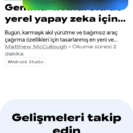
Gemma 4: Android'de
yerel yapay zeka için
yeni standart
Bugün, karmaşık akıl yürütme ve bağımsız araç
çağırma özellikleri için tasarlanmış en yeni ve
gelişmiş açık modelimiz Gemma 4 ile Android
Matthew McCullough
•
Okuma süresi 2
geliştirmeyi daha da iyi hale getiriyoruz.
dakika
#Android Studio
Gelişmeleri takip
edin