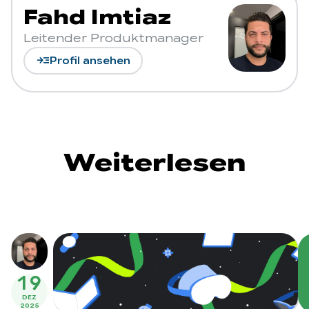
Fahd Imtiaz
Leitender Produktmanager
read_more
Profil ansehen
Weiterlesen
19
DEZ
2025