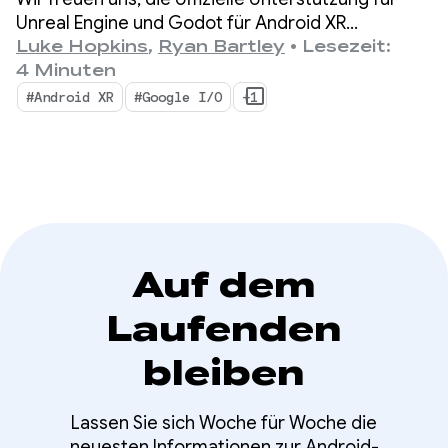
Unreal Engine und Godot für Android XR
bekanntzugeben. Außerdem führen wir neue
Luke Hopkins
,
Ryan Bartley
•
Lesezeit:
Tools ein, mit denen Sie Ihre Produktivität steigern
4 Minuten
und neue XR-Funktionen nutzen können: den
#Android XR
#Google I/O
+1
Android XR Engine Hub und das Android XR
Interaction Framework.
Auf dem
Laufenden
bleiben
Lassen Sie sich Woche für Woche die
neuesten Informationen zur Android-