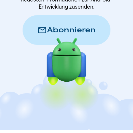
Entwicklung zusenden.
mail
Abonnieren