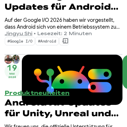
Updates für Android
zum Entwickeln
Auf der Google I/O 2026 haben wir vorgestellt,
intelligenter
dass Android sich von einem Betriebssystem zu
einem intelligenten System entwickelt. Außerdem
Jingyu Shi
•
Lesezeit: 2 Minuten
Funktionen von der
haben wir gezeigt, wie Sie intelligente Funktionen
#Google I/O
#Android
+2
nativ mit dem System entwickeln und die
Google I/O 2026
Leistungsfähigkeit der KI von Google in Ihre Apps
einbinden können.
19
MAI
2026
Produktneuheiten
Android XR-Updates
für Unity, Unreal und
Godot
Wir freuen uns, die offizielle Unterstützung für