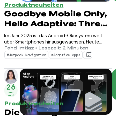
Produktneuheiten
Goodbye Mobile Only,
Hello Adaptive: Three
essential updates
Im Jahr 2025 ist das Android-Ökosystem weit
from 2025 for building
über Smartphones hinausgewachsen. Heute
haben Entwickler die Möglichkeit, über
Fahd Imtiaz
•
Lesezeit: 2 Minuten
adaptive apps
500 Millionen aktive Geräte zu erreichen,
#Jetpack Navigation
#Adaptive apps
+2
darunter faltbare Geräte, Tablets, XR-Geräte,
Chromebooks und kompatible Autos.
26
MAI
2026
Produktneuheiten
Die wichtigsten KI-