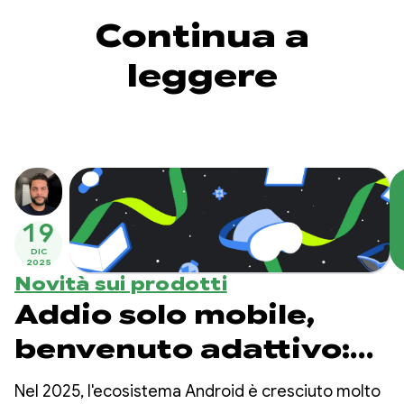
Continua a
leggere
19
DIC
2025
Novità sui prodotti
Addio solo mobile,
benvenuto adattivo:
tre aggiornamenti
Nel 2025, l'ecosistema Android è cresciuto molto