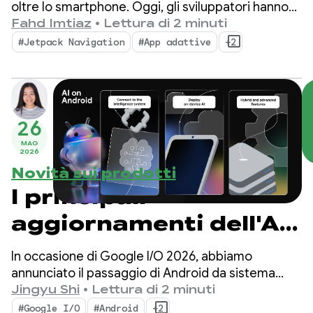
essenziali del 2025 per
oltre lo smartphone. Oggi, gli sviluppatori hanno
l'opportunità di raggiungere oltre 500 milioni di
Fahd Imtiaz
•
Lettura di 2 minuti
la creazione di app
dispositivi attivi, tra cui pieghevoli, tablet, XR,
#Jetpack Navigation
#App adattive
+2
Chromebook e auto compatibili.
adattive
26
MAG
2026
Novità sui prodotti
I principali
aggiornamenti dell'AI
su Android per la
In occasione di Google I/O 2026, abbiamo
creazione di
annunciato il passaggio di Android da sistema
operativo a sistema di intelligence. Abbiamo
Jingyu Shi
•
Lettura di 2 minuti
esperienze intelligenti
anche mostrato come creare esperienze
#Google I/O
#Android
+2