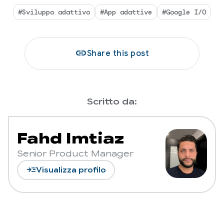
#Sviluppo adattivo
#App adattive
#Google I/O
link
Share this post
Scritto da:
Fahd Imtiaz
Senior Product Manager
read_more
Visualizza profilo