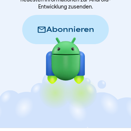
Entwicklung zusenden.
mail
Abonnieren