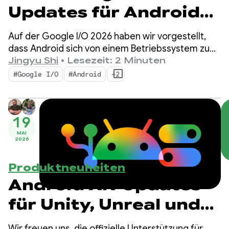
Updates für Android
zum Entwickeln
Auf der Google I/O 2026 haben wir vorgestellt,
intelligenter
dass Android sich von einem Betriebssystem zu
einem intelligenten System entwickelt. Außerdem
Jingyu Shi
•
Lesezeit: 2 Minuten
Funktionen von der
haben wir gezeigt, wie Sie intelligente Funktionen
#Google I/O
#Android
+2
nativ mit dem System entwickeln und die
Google I/O 2026
Leistungsfähigkeit der KI von Google in Ihre Apps
einbinden können.
19
MAI
2026
Produktneuheiten
Android XR-Updates
für Unity, Unreal und
Godot
Wir freuen uns, die offizielle Unterstützung für