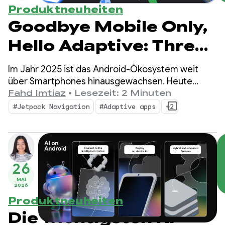
Produktneuheiten
Goodbye Mobile Only,
Hello Adaptive: Three
essential updates
Im Jahr 2025 ist das Android-Ökosystem weit
from 2025 for building
über Smartphones hinausgewachsen. Heute
haben Entwickler die Möglichkeit, über
Fahd Imtiaz
•
Lesezeit: 2 Minuten
adaptive apps
500 Millionen aktive Geräte zu erreichen,
#Jetpack Navigation
#Adaptive apps
+2
darunter faltbare Geräte, Tablets, XR-Geräte,
Chromebooks und kompatible Autos.
26
MAI
2026
Produktneuheiten
Die wichtigsten KI-