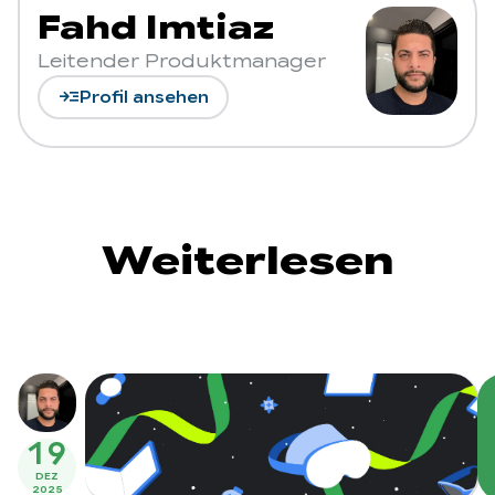
Fahd Imtiaz
Leitender Produktmanager
read_more
Profil ansehen
Weiterlesen
19
DEZ
2025