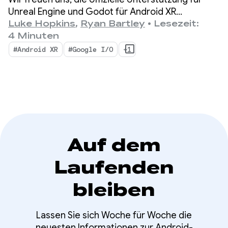
Unreal Engine und Godot für Android XR
bekanntzugeben. Außerdem führen wir neue
Luke Hopkins
,
Ryan Bartley
•
Lesezeit:
Tools ein, mit denen Sie Ihre Produktivität steigern
4 Minuten
und neue XR-Funktionen nutzen können: den
#Android XR
#Google I/O
+1
Android XR Engine Hub und das Android XR
Interaction Framework.
Auf dem
Laufenden
bleiben
Lassen Sie sich Woche für Woche die
neuesten Informationen zur Android-