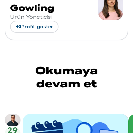
Gowling
Ürün Yöneticisi
read_more
Profili göster
Okumaya
devam et
29