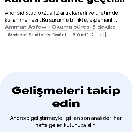
Android Studio Yapay
Android Studio Quail 2 artık kararlı ve üretimde
Zeka Aracı ile çoklu
kullanıma hazır. Bu sürümle birlikte, eşzamanlı
yapay zeka destekli iş akışları, yerel olarak entegre
Amman Asfaw
•
Okuma süresi 3 dakika
görev
edilmiş bellek sızıntısı profili oluşturma ve bağlama
#Android Studio'da Gemini
# Quail 2
+1
duyarlı kilitlenme düzeltme gibi özelliklerle
IDE'nizde önemli bir değişiklik yapılıyor.
Gelişmeleri takip
edin
Android geliştirmeyle ilgili en son analizleri her
hafta gelen kutunuza alın.