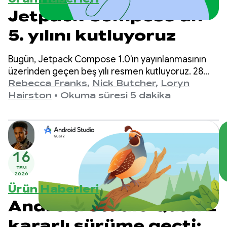
Jetpack Compose'un
5. yılını kutluyoruz
Bugün, Jetpack Compose 1.0'ın yayınlanmasının
üzerinden geçen beş yılı resmen kutluyoruz. 28
Temmuz 2021'de duyurulan 1.0 sürümünden en
Rebecca Franks
,
Nick Butcher
,
Loryn
son 1.11 sürümüne kadar API'lerin yıllar içinde
Hairston
•
Okuma süresi 5 dakika
önemli ölçüde geliştiğini gördük ve bu gelişmeyi
kutlamak istiyoruz.
16
TEM
2026
Ürün Haberleri
Android Studio Quail 2
kararlı sürüme geçti: