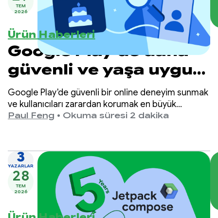
TEM
2026
Ürün Haberleri
Google Play'de daha
güvenli ve yaşa uygun
deneyimler sunma
Google Play'de güvenli bir online deneyim sunmak
ve kullanıcıları zarardan korumak en büyük
önceliğimizdir.
Paul Feng
•
Okuma süresi 2 dakika
3
YAZARLAR
28
TEM
2026
Ürün Haberleri