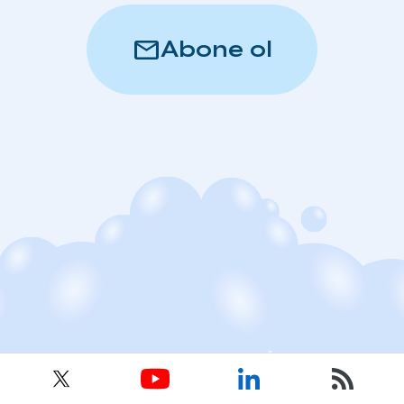
mail
Abone ol