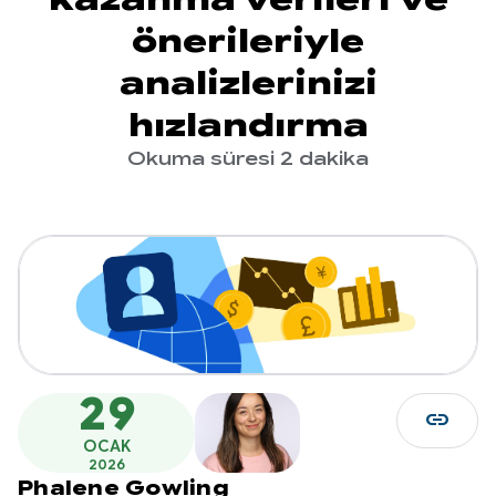
önerileriyle
analizlerinizi
hızlandırma
Okuma süresi 2 dakika
29
link
OCAK
2026
Phalene Gowling