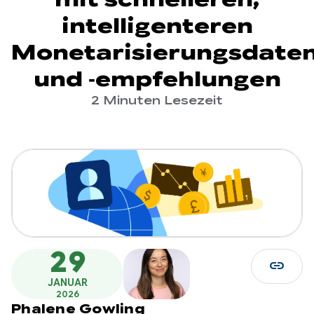
intelligenteren
Monetarisierungsdate
und ‑empfehlungen
2 Minuten Lesezeit
29
link
JANUAR
2026
Phalene Gowling