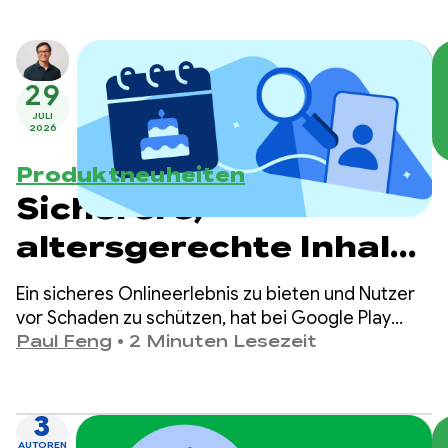
29
JULI
2026
Produktneuheiten
Sicherere,
altersgerechte Inhalte
bei Google Play
Ein sicheres Onlineerlebnis zu bieten und Nutzer
vor Schaden zu schützen, hat bei Google Play
höchste Priorität.
Paul Feng
•
2 Minuten Lesezeit
3
AUTOREN