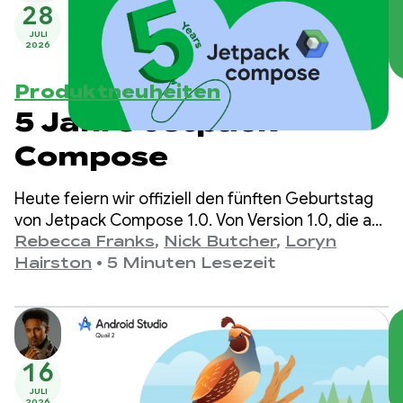
28
JULI
2026
Produktneuheiten
5 Jahre Jetpack
Compose
Heute feiern wir offiziell den fünften Geburtstag
von Jetpack Compose 1.0. Von Version 1.0, die am
28. Juli 2021 angekündigt wurde, bis zur neuesten
Rebecca Franks
,
Nick Butcher
,
Loryn
Version 1.11 haben sich die APIs im Laufe der Jahre
Hairston
•
5 Minuten Lesezeit
erheblich weiterentwickelt. Das ist ein Grund zum
Feiern.
16
JULI
2026