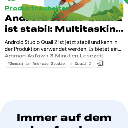
Produktneuheiten
Android Studio Quail 2
ist stabil: Multitasking
mit dem Android
Android Studio Quail 2 ist jetzt stabil und kann in
Studio KI-Agent
der Produktion verwendet werden. Es bietet eine
neue IDE mit gleichzeitigen agentenbasierten
Amman Asfaw
•
3 Minuten Lesezeit
Workflows, nativ integriertem Profiling für
#Gemini in Android Studio
# Quail 2
+1
Speicherlecks und kontextbezogener
Fehlerbehebung.
Immer auf dem