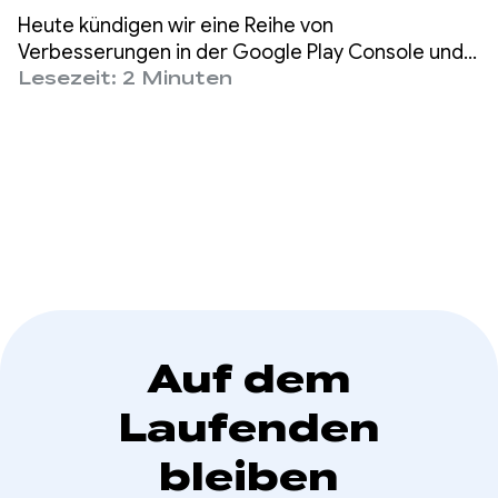
Monetarisierungsdate
Heute kündigen wir eine Reihe von
n und Empfehlungen
Verbesserungen in der Google Play Console und
darüber hinaus an, die Ihnen einen besseren
Lesezeit: 2 Minuten
für mehr Umsatz
Einblick in Ihre finanzielle Leistung und konkrete,
datengestützte Schritte zur Verbesserung
ermöglichen.
Auf dem
Laufenden
bleiben