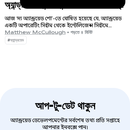
অ্যান্ড্রয়েডে ইন্টেলিজেন্স সিস্টেম তৈরির জন্য
আজ ‘দ্য অ্যান্ড্রয়েড শো’-তে ঘোষিত হয়েছে যে, অ্যান্ড্রয়েড
একটি অপারেটিং সিস্টেম থেকে ইন্টেলিজেন্স সিস্টেমে
রূপান্তরিত হচ্ছে, যা আপনার অ্যাপগুলোর সাথে সম্পৃক্ততার
Matthew McCullough
•
পড়তে ৪ মিনিট
আরও সুযোগ তৈরি করবে।
#অ্যান্ড্রয়েড
আপ-টু-ডেট থাকুন
অ্যান্ড্রয়েড ডেভেলপমেন্টের সর্বশেষ তথ্য প্রতি সপ্তাহে
আপনার ইনবক্সে পান।