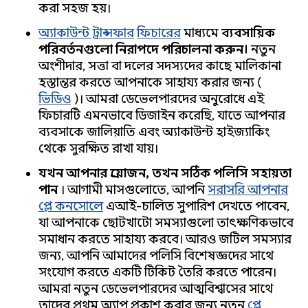
করা সহজ হয়।
অ্যাকাউন্ট ট্রান্সফার
ফিচারের
মাধ্যমে
ব্যবসায়িক
পরিবর্তনগুলো নিরাপদে পরিচালনা করুন।
নতুন
অংশীদার, সত্তা বা দলের সদস্যদের কাছে মালিকানা
হস্তান্তর করতে আপনাকে সাহায্য করার জন্য (
ভিডিও
)। আমরা ডেভেলপারদের অনুরোধে এই
ফিচারটি এমনভাবে ডিজাইন করেছি, যাতে আপনার
ব্যবসাকে জালিয়াতি এবং অ্যাকাউন্ট হাইজ্যাকিং
থেকে সুরক্ষিত রাখা যায়।
যখন আপনার প্রয়োজন, তখন সঠিক পলিসি সহায়তা
পান
। আগামী মাসগুলোতে, আপনি
সরাসরি আপনার
প্লে কনসোলে
এআই-চালিত সুপারিশ দেখতে পাবেন,
যা আপনাকে ছোটখাটো সমস্যাগুলো তাৎক্ষণিকভাবে
সমাধান করতে সাহায্য করবে। আরও জটিল সমস্যার
জন্য, আপনি আমাদের পলিসি বিশেষজ্ঞদের সাথে
সংযোগ করতে একটি টিকিট তৈরি করতে পারেন।
আমরা নতুন ডেভেলপারদের আত্মবিশ্বাসের সাথে
তাদের প্রথম অ্যাপ প্রকাশ করার জন্য নতুন
প্লে