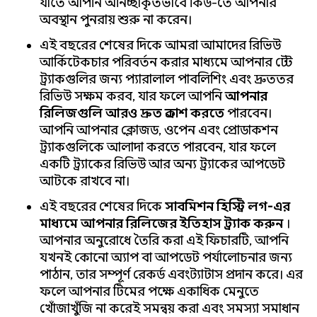
যাতে আপনি অনিচ্ছাকৃতভাবে কিউ-তে আপনার
অবস্থান পুনরায় শুরু না করেন।
এই বছরের শেষের দিকে আমরা আমাদের রিভিউ
আর্কিটেকচার পরিবর্তন করার মাধ্যমে আপনার টেস্ট
ট্র্যাকগুলির জন্য প্যারালাল পাবলিশিং এবং দ্রুততর
রিভিউ সক্ষম করব, যার ফলে আপনি
আপনার
রিলিজগুলি আরও দ্রুত প্রকাশ করতে
পারবেন।
আপনি আপনার ক্লোজড, ওপেন এবং প্রোডাকশন
ট্র্যাকগুলিকে আলাদা করতে পারবেন, যার ফলে
একটি ট্র্যাকের রিভিউ আর অন্য ট্র্যাকের আপডেট
আটকে রাখবে না।
এই বছরের শেষের দিকে
সাবমিশন হিস্ট্রি লগ-এর
মাধ্যমে আপনার রিলিজের ইতিহাস ট্র্যাক করুন
।
আপনার অনুরোধে তৈরি করা এই ফিচারটি, আপনি
যখনই কোনো অ্যাপ বা আপডেট পর্যালোচনার জন্য
পাঠান, তার সম্পূর্ণ রেকর্ড এবং স্ট্যাটাস প্রদান করে। এর
ফলে আপনার টিমের পক্ষে একাধিক মেনুতে
খোঁজাখুঁজি না করেই সমন্বয় করা এবং সমস্যা সমাধান