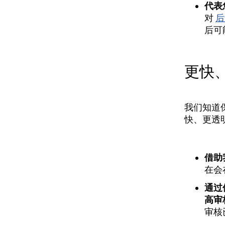
代表
对
后
后可
更快
我们知道
快、更透
借助
在会
通过
高审
审核