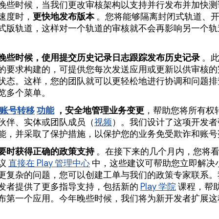
晚些时候，当我们更改审核架构以支持并行发布并加快测
速度时，
更快地发布版本
。您将能够隔离封闭式轨道、
式版轨道，这样对一个轨道的审核就不会再影响另一个轨
晚些时候，使用提交历史记录日志跟踪发布历史记录
。
的要求构建的，可提供您每次发送应用或更新以供审核的
状态。这样，您的团队就可以更轻松地进行协调和问题排
览多个菜单。
账号转移
功能
，安全地管理业务变更
，帮助您将所有权
伙伴、实体或团队成员（
视频
）。我们设计了这项开发者
能，并采取了保护措施，以保护您的业务免受欺诈和账号
要时获得正确的政策支持
。在接下来的几个月内，您将看到 
议
直接在 Play 管理中心
中，这些建议可帮助您立即解决
更复杂的问题，您可以创建工单与我们的政策专家联系。
发者提供了更多指导支持，包括新的
Play 学院
课程，帮
布第一个应用。今年晚些时候，我们将为新开发者扩展这