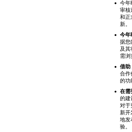
今年
审核
和正
新。
今年
据您
及其
需浏
借助
合作
的功
在需
的建
对于
新开
地发
验。