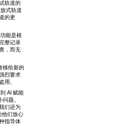
试轨道的
开放式轨道
道的更
此功能是根
完整记录
查，而无
转移给新的
强烈要求
盗用。
AI 赋能
小问题。
我们还为
助他们放心
种指导体