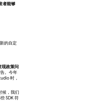
发者能够
和新的自定
发现政策问
警告。今年
udio 时，
些时候，我们
 SDK 符