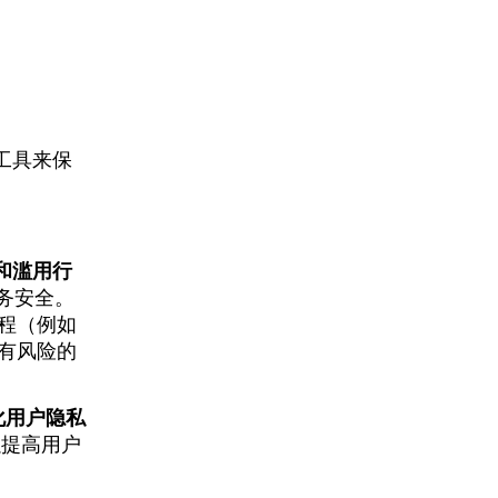
工具来保
和滥用行
业务安全。
程（例如
有风险的
化用户隐私
以提高用户