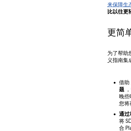
来保障生
比以往更
更简
为了帮助
义指南集
借助 
题
，
晚些时
您将
通过
将 
合 P