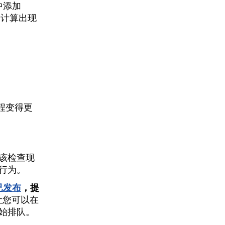
中添加
子计算出现
程变得更
，该检查现
行为。
已发布
，提
让您可以在
始排队。