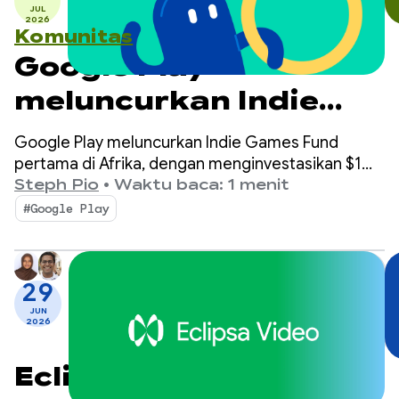
JUL
2026
Komunitas
Google Play
meluncurkan Indie
Games Fund pertama
Google Play meluncurkan Indie Games Fund
di Afrika
pertama di Afrika, dengan menginvestasikan $1
juta untuk mendukung 10 studio game indie di
Steph Pio
•
Waktu baca: 1 menit
seluruh Afrika Sub-Sahara.
#Google Play
29
JUN
2026
Eclipsa Video: HDR