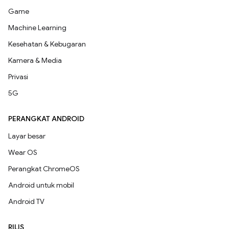
Game
Machine Learning
Kesehatan & Kebugaran
Kamera & Media
Privasi
5G
PERANGKAT ANDROID
Layar besar
Wear OS
Perangkat ChromeOS
Android untuk mobil
Android TV
RILIS