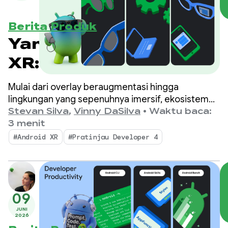
Berita Produk
Yang Baru di Android
XR: Alat, Dukungan
Mesin, dan Update
Mulai dari overlay beraugmentasi hingga
Ekosistem
lingkungan yang sepenuhnya imersif, ekosistem
Android XR berkembang pesat, dengan Samsung
Stevan Silva
,
Vinny DaSilva
•
Waktu baca:
Galaxy XR yang sudah tersedia saat ini.
3 menit
#Android XR
#Pratinjau Developer 4
09
JUNI
2026