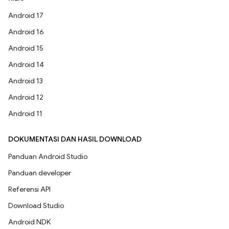
Android 17
Android 16
Android 15
Android 14
Android 13
Android 12
Android 11
DOKUMENTASI DAN HASIL DOWNLOAD
Panduan Android Studio
Panduan developer
Referensi API
Download Studio
Android NDK