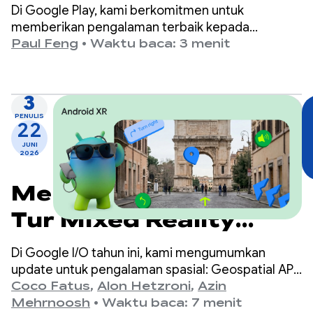
biaya yang lebih
Di Google Play, kami berkomitmen untuk
rendah di Google Play
memberikan pengalaman terbaik kepada
pengguna, sekaligus memastikan developer
Paul Feng
•
Waktu baca: 3 menit
memiliki alat dan kemampuan beradaptasi untuk
meraih kesuksesan.
3
PENULIS
22
JUNI
2026
Membangun Pemandu
Tur Mixed Reality
dengan Android XR,
Di Google I/O tahun ini, kami mengumumkan
Geospatial API, dan
update untuk pengalaman spasial: Geospatial API
kini tersedia sebagai pratinjau di ARCore untuk
Coco Fatus
,
Alon Hetzroni
,
Azin
Gemini
Jetpack XR.
Mehrnoosh
•
Waktu baca: 7 menit