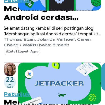
Petunjuk
Membangun aplikasi
Android cerdas:
Inferensi cloud dan
Selamat datang kembali di seri postingan blog
hybrid
"Membangun aplikasi Android cerdas" tempat kita
mengambil aplikasi Android dasar dan
Thomas Ezan
,
Jolanda Verhoef
,
Caren
mengubahnya menjadi pengalaman yang
Chang
•
Waktu baca: 8 menit
dipersonalisasi, cerdas, dan agentik.
#Intelligent Apps
22
JUL
2026
Petunjuk
Membangun aplikasi