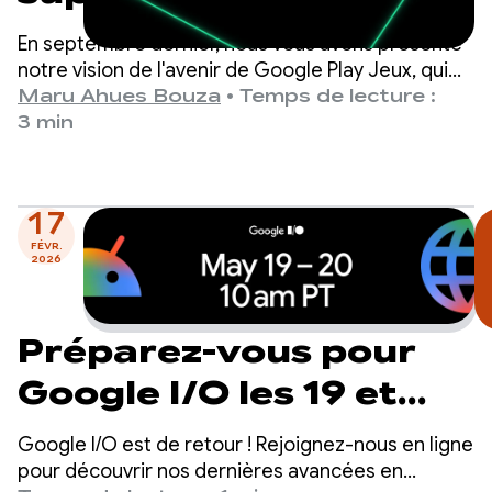
l'Assistant et
En septembre dernier, nous vous avons présenté
préparez-vous pour
notre vision de l'avenir de Google Play Jeux, qui
repose sur une conviction fondamentale : la
Maru Ahues Bouza
•
Temps de lecture :
les prochaines étapes
meilleure façon d'assurer le succès de votre jeu
3 min
est d'offrir une expérience de jeu de premier
du programme
ordre.
17
FÉVR.
2026
Préparez-vous pour
Google I/O les 19 et
20 mai
Google I/O est de retour ! Rejoignez-nous en ligne
pour découvrir nos dernières avancées en