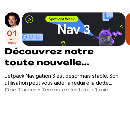
l'écosystème XR.
Android Show |
XR Edition
01
DÉC.
2025
Découvrez notre
toute nouvelle
bibliothèque
Jetpack Navigation 3 est désormais stable. Son
Jetpack Navigation
utilisation peut vous aider à réduire la dette
technique, à mieux séparer les préoccupations, à
Don Turner
•
Temps de lecture : 1 min
avec la semaine
accélérer le développement de fonctionnalités et
à prendre en charge de nouveaux facteurs de
spéciale Nav3
forme.