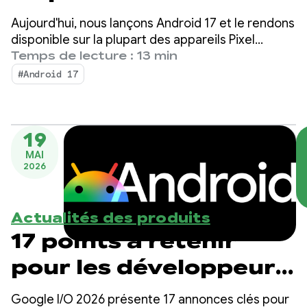
Aujourd'hui, nous lançons Android 17 et le rendons
disponible sur la plupart des appareils Pixel
compatibles. De nouveaux appareils fonctionnant
Temps de lecture : 13 min
sous Android 17 seront disponibles dans les
#Android 17
prochains mois.
19
MAI
2026
Actualités des produits
17 points à retenir
pour les développeurs
Android lors de
Google I/O 2026 présente 17 annonces clés pour