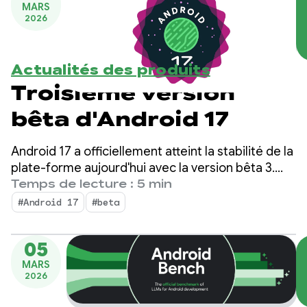
MARS
2026
Actualités des produits
Troisième version
bêta d'Android 17
Android 17 a officiellement atteint la stabilité de la
plate-forme aujourd'hui avec la version bêta 3.
Cela signifie que la surface de l'API est verrouillée.
Temps de lecture : 5 min
Vous pouvez effectuer les derniers tests de
#Android 17
#beta
compatibilité et déployer vos applications ciblant
Android 17 sur le Play Store.
05
MARS
2026