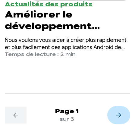
Actualités des produits
Améliorer le
développement
Android assisté par
Nous voulons vous aider à créer plus rapidement
l'IA et les LLM avec
et plus facilement des applications Android de
haute qualité. Pour cela, nous mettons l'IA à votre
Temps de lecture : 2 min
Android Bench
disposition afin de vous aider à améliorer votre
productivité.
Page 1
arrow_back
arrow_forward
sur 3