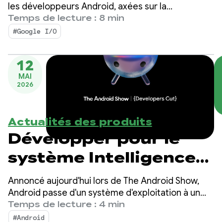
Google I/O !
les développeurs Android, axées sur la
productivité pilotée par les agents,
Temps de lecture : 8 min
Compose First comme norme d'UI, et les médias
#Google I/O
hautes performances et le développement
adaptatif pour l'écosystème en expansion.
12
MAI
2026
Actualités des produits
Développer pour le
système Intelligence
sur Android
Annoncé aujourd'hui lors de The Android Show,
Android passe d'un système d'exploitation à un
système intelligent, ce qui crée davantage
Temps de lecture : 4 min
d'opportunités d'engagement avec vos
#Android