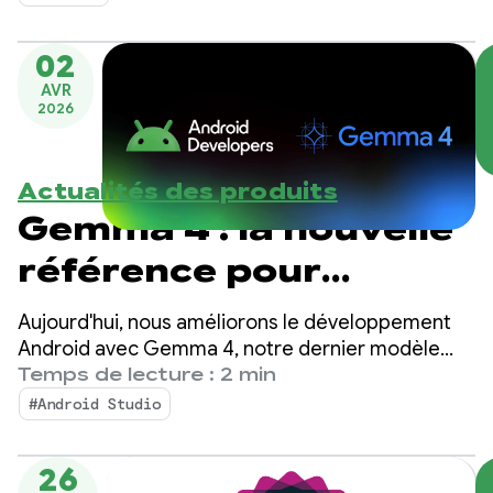
applications.
02
AVR
2026
Actualités des produits
Gemma 4 : la nouvelle
référence pour
l'intelligence
Aujourd'hui, nous améliorons le développement
agentique locale sur
Android avec Gemma 4, notre dernier modèle
ouvert de pointe conçu avec des capacités de
Temps de lecture : 2 min
Android
raisonnement complexe et d'appel d'outils
#Android Studio
autonome.
26