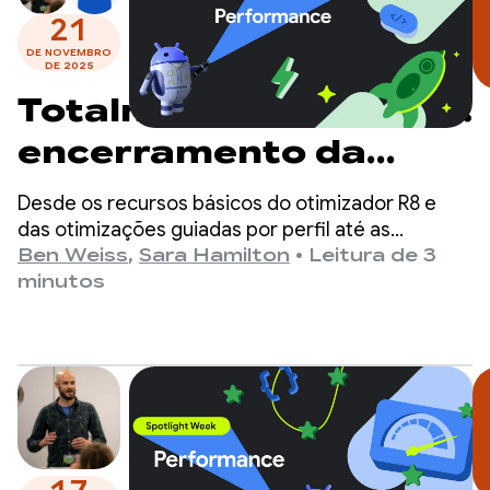
21
DE NOVEMBRO
DE 2025
Totalmente otimizado:
encerramento da
Semana de destaque
Desde os recursos básicos do otimizador R8 e
do desempenho
das otimizações guiadas por perfil até as
melhorias de desempenho com o Jetpack
Ben Weiss
,
Sara Hamilton
•
Leitura de 3
Compose e um novo guia sobre como melhorar o
minutos
desempenho do app, abordamos as ferramentas
de baixo esforço e alto impacto necessárias para
criar um app eficiente.