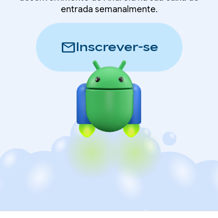
entrada semanalmente.
mail
Inscrever-se