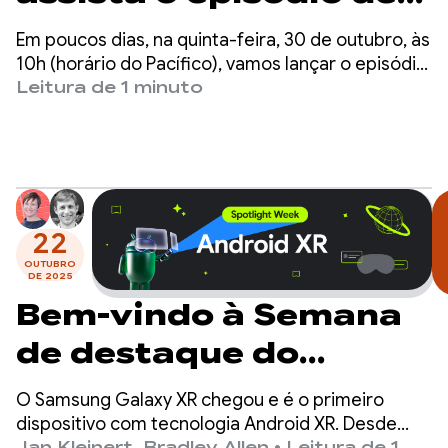
outono do The
Em poucos dias, na quinta-feira, 30 de outubro, às
Android Show, ao vivo
10h (horário do Pacífico), vamos lançar o episódio
de outono do The Android Show no YouTube e em
Leitura de 1 minuto
da Droidcon London,
developer.android.com.
em 30 de outubro
22
OUTUBRO
DE 2025
Bem-vindo à Semana
de destaque do
Android XR
O Samsung Galaxy XR chegou e é o primeiro
dispositivo com tecnologia Android XR. Desde