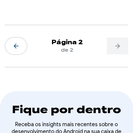
Página 2
arrow_back
arrow_forward
de 2
Fique por dentro
Receba os insights mais recentes sobre o
desenvolvimento do Android na sua caixa de