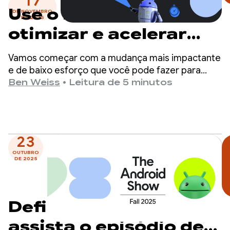
17
Use o R8 para reduzir,
DE NOVEMBRO
DE 2025
otimizar e acelerar
seu app
Vamos começar com a mudança mais impactante
e de baixo esforço que você pode fazer para
melhorar o desempenho do seu app: ativar o
Ben Weiss
•
Leitura de 5 minutos
otimizador R8 no modo completo.
23
OUTUBRO
DE 2025
Defina um lembrete:
assista o episódio de