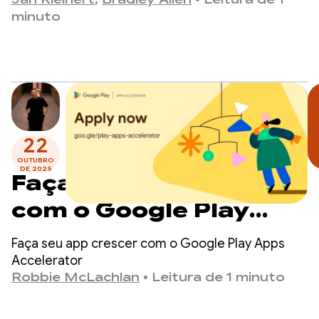
que lançamos a prévia para desenvolvedores da
Jan Kleinert
,
Bradley Allen
•
Leitura de 1
plataforma em dezembro passado, os
minuto
desenvolvedores começaram a criar apps e jogos
feitos para o Android XR.
22
OUTUBRO
DE 2025
Faça seu app crescer
com o Google Play
Apps Accelerator.
Faça seu app crescer com o Google Play Apps
Inscreva-se agora
Accelerator
Robbie McLachlan
•
Leitura de 1 minuto