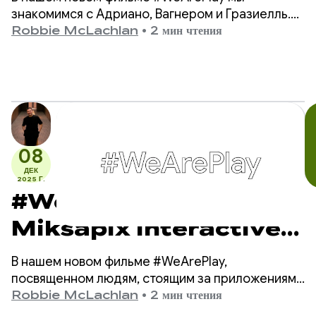
общаться
знакомимся с Адриано, Вагнером и Гразиелль.
Это трио создало Matraquinha, приложение,
Robbie McLachlan
•
2 мин чтения
помогающее тысячам невербальных детей в
более чем 80 странах мира общаться.
08
ДЕК
2025 Г.
#WeArePlay: Как
Miksapix Interactive
знакомит геймеров по всему
В нашем новом фильме #WeArePlay,
миру с древней саамской
посвященном людям, стоящим за приложениями
и играми в Google Play, мы знакомимся с
Robbie McLachlan
•
2 мин чтения
мифологией
Миккелем — основателем и генеральным