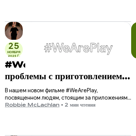
директором Miksapix Interactive.
25
НОЯБРЯ
2025 Г.
#WeArePlay: Решение
проблемы с приготовлением
ужина — как DELISH
В нашем новом фильме #WeArePlay,
KITCHEN помогает 13
посвященном людям, стоящим за приложениями
и играми в Google Play, мы знакомимся с Чихару
Robbie McLachlan
•
2 мин чтения
миллионам домашних
— соосновательницей DELISH KITCHEN.
поваров