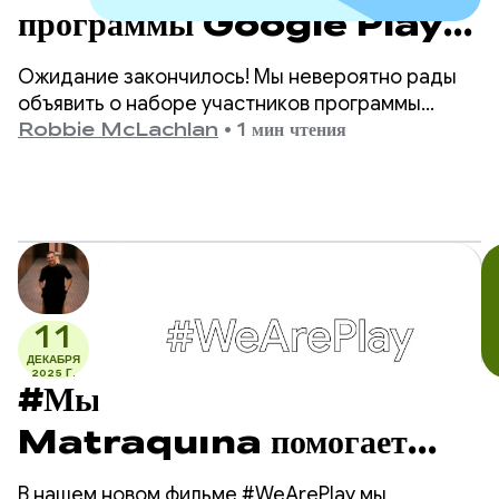
программы Google Play
Apps Accelerator
Ожидание закончилось! Мы невероятно рады
2026 года.
объявить о наборе участников программы
Google Play Apps Accelerator 2026 года.
Robbie McLachlan
•
1 мин чтения
11
ДЕКАБРЯ
2025 Г.
#МыИграем: Как
Matraquina помогает
невербальным детям
В нашем новом фильме #WeArePlay мы