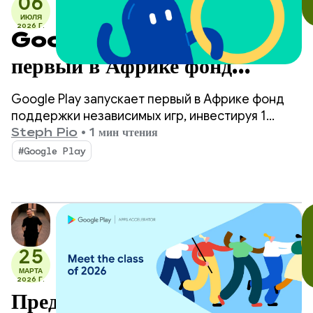
06
ИЮЛЯ
2026 Г.
Google Play запускает
первый в Африке фонд
поддержки независимых
Google Play запускает первый в Африке фонд
разработчиков игр.
поддержки независимых игр, инвестируя 1
миллион долларов в развитие 10 независимых
Steph Pio
•
1 мин чтения
игровых студий в странах Африки к югу от
#Google Play
Сахары.
25
МАРТА
2026 Г.
Представляем участников