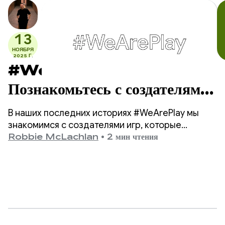
13
НОЯБРЯ
2025 Г.
#WeArePlay:
Познакомьтесь с создателями
игр, которые развлекают,
В наших последних историях #WeArePlay мы
вдохновляют и пробуждают
знакомимся с создателями игр, которые
развлекают, вдохновляют и пробуждают
Robbie McLachlan
•
2 мин чтения
воображение.
воображение игроков по всему миру в Google
Play.