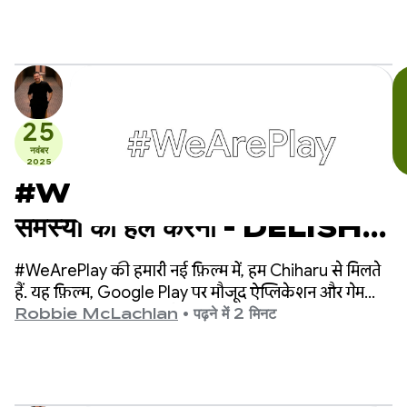
25
नवंबर
2025
#WeArePlay: डिनर की
समस्या को हल करना - DELISH
KITCHEN, 1.3 करोड़ होम कुक
#WeArePlay की हमारी नई फ़िल्म में, हम Chiharu से मिलते
को कैसे सशक्त बनाता है
हैं. यह फ़िल्म, Google Play पर मौजूद ऐप्लिकेशन और गेम
बनाने वाले लोगों के बारे में है. Chiharu, DELISH KITCHEN के
Robbie McLachlan
•
पढ़ने में 2 मिनट
को-फ़ाउंडर हैं.