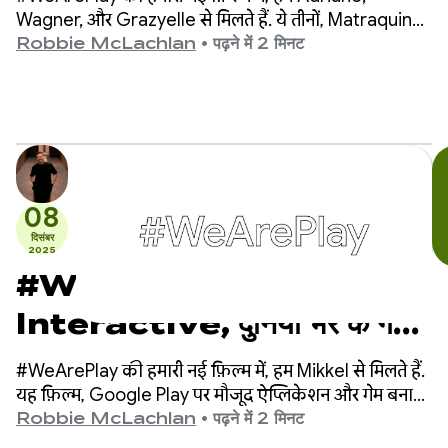
करता है
Wagner, और Grazyelle से मिलते हैं. ये तीनों, Matraquinha
ऐप के पीछे हैं. यह ऐप, 80 से ज़्यादा देशों में बोल न पाने वाले
Robbie McLachlan
•
पढ़ने में 2 मिनट
हज़ारों बच्चों को बातचीत करने में मदद करता है.
08
दिसंबर
2025
#WeArePlay: Miksapix
Interactive, दुनिया भर के गेमर्स
के लिए, प्राचीन सामी माइथोलॉजी को
#WeArePlay की हमारी नई फ़िल्म में, हम Mikkel से मिलते हैं.
कैसे ला रहा है
यह फ़िल्म, Google Play पर मौजूद ऐप्लिकेशन और गेम बनाने
वाले लोगों के बारे में है. Mikkel, Miksapix Interactive के
Robbie McLachlan
•
पढ़ने में 2 मिनट
फ़ाउंडर और सीईओ हैं.