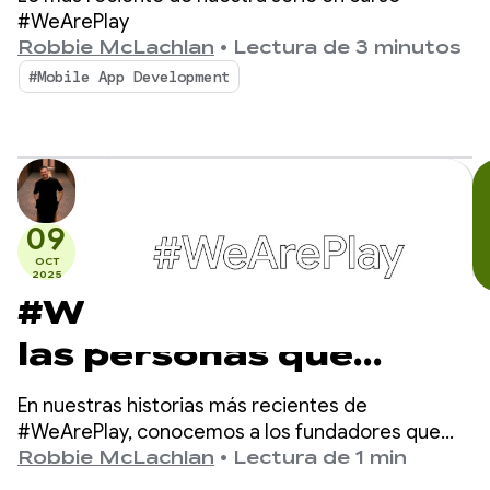
sobre el cáncer de
#WeArePlay
Robbie McLachlan
•
Lectura de 3 minutos
mama sea simple y
#Mobile App Development
accesible
09
OCT
2025
#WeArePlay: Conoce a
las personas que
crean apps y juegos
En nuestras historias más recientes de
que simplifican las
#WeArePlay, conocemos a los fundadores que
crean apps y juegos que simplifican las finanzas
Robbie McLachlan
•
Lectura de 1 min
finanzas para todos,
para todas las personas, en cualquier lugar. Desde