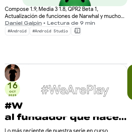
Compose 1.9, Media 3 1.8, QPR2 Beta 1,
Actualización de funciones de Narwhal y mucho
más
Daniel Galpin
•
Lectura de 9 min
#Android
#Android Studio
+2
16
OCT
2025
#WeArePlay: Conoce
al fundador que hace
que la concientización
Lo más reciente de nuestra serie en curso