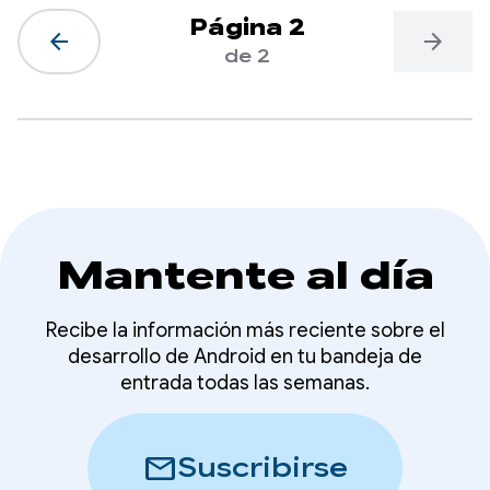
Página 2
arrow_back
arrow_forward
de 2
Mantente al día
Recibe la información más reciente sobre el
desarrollo de Android en tu bandeja de
entrada todas las semanas.
mail
Suscribirse