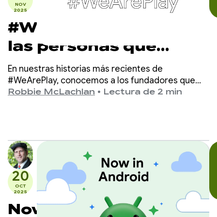
NOV
2025
#WeArePlay: Conoce a
las personas que
crean apps y juegos
En nuestras historias más recientes de
para mejorar tu salud
#WeArePlay, conocemos a los fundadores que
crean apps y juegos que hacen que la salud y el
Robbie McLachlan
•
Lectura de 2 min
bienestar sean divertidos y fáciles para todos en
Google Play.
20
OCT
2025
Now in Android #121