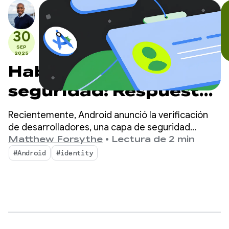
30
SEP
2025
Hablemos de
seguridad: Respuestas
a tus preguntas
Recientemente, Android anunció la verificación
principales sobre la
de desarrolladores, una capa de seguridad
adicional que disuade a los agentes maliciosos y
Matthew Forsythe
•
Lectura de 2 min
verificación de
dificulta que propaguen daños.
#Android
#identity
desarrolladores de
Android