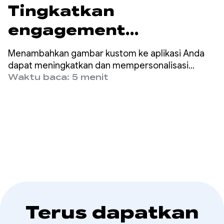
Tingkatkan
engagement
pengguna dengan
Menambahkan gambar kustom ke aplikasi Anda
Pembuatan Gambar
dapat meningkatkan dan mempersonalisasi
pengalaman pengguna secara signifikan serta
Waktu baca: 5 menit
AI
meningkatkan interaksi pengguna.
Terus dapatkan