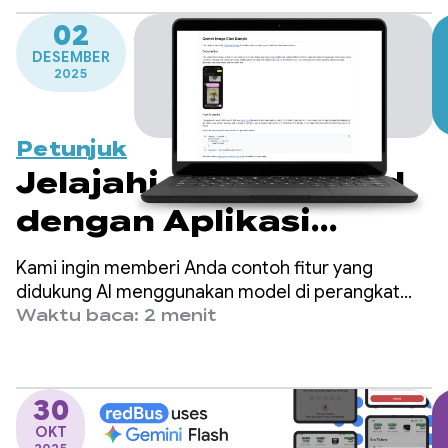
02
DESEMBER
2025
Petunjuk
Jelajahi AI di Android
dengan Aplikasi
Katalog Contoh Kami
Kami ingin memberi Anda contoh fitur yang
didukung AI menggunakan model di perangkat
dan Cloud, serta menginspirasi Anda untuk
Waktu baca: 2 menit
menciptakan pengalaman yang menyenangkan
bagi pengguna.
30
OKT