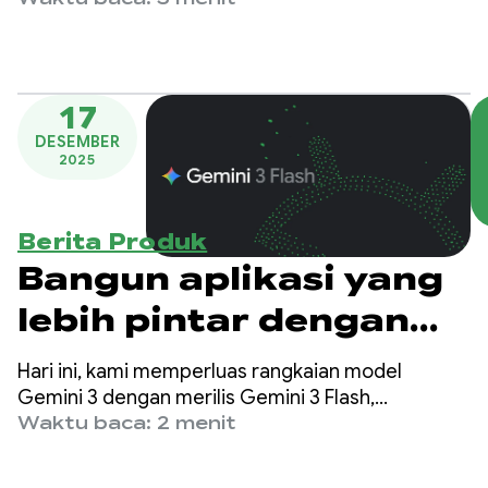
canggih.
17
DESEMBER
2025
Berita Produk
Bangun aplikasi yang
lebih pintar dengan
Gemini 3 Flash
Hari ini, kami memperluas rangkaian model
Gemini 3 dengan merilis Gemini 3 Flash,
kecerdasan terdepan yang dibuat untuk
Waktu baca: 2 menit
kecepatan dengan biaya yang lebih rendah.