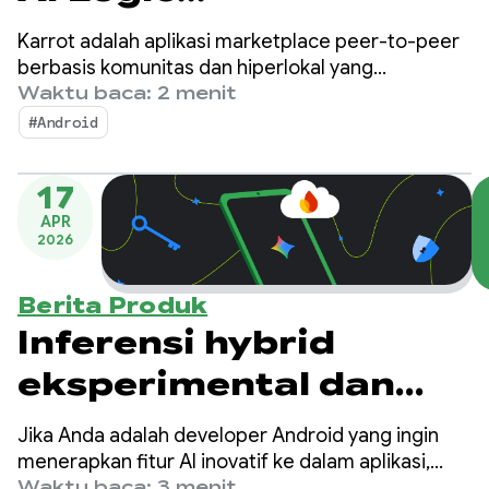
memungkinkan
Karrot adalah aplikasi marketplace peer-to-peer
Karrot meningkatkan
berbasis komunitas dan hiperlokal yang
memungkinkan pengguna membeli, menjual, dan
Waktu baca: 2 menit
penjualan dengan
menukar item dengan pengguna terverifikasi
#Android
lainnya. Sejak diluncurkan di Korea Selatan pada
fitur terjemahan yang
tahun 2015, platform ini telah berkembang ke
dibuat dalam waktu
17
pasar global, dengan mengumpulkan lebih dari 43
APR
juta pengguna terdaftar.
kurang dari 2 minggu
2026
Berita Produk
Inferensi hybrid
eksperimental dan
model Gemini baru
Jika Anda adalah developer Android yang ingin
untuk Android
menerapkan fitur AI inovatif ke dalam aplikasi,
kami baru saja meluncurkan update baru yang
Waktu baca: 3 menit