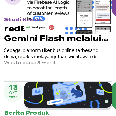
2025
Studi Kasus
redBus menggunakan
Gemini Flash melalui
Firebase AI Logic
Sebagai platform tiket bus online terbesar di
untuk meningkatkan
dunia, redBus melayani jutaan wisatawan di
seluruh India, Asia Tenggara, dan Amerika Latin.
Waktu baca: 3 menit
panjang ulasan
pelanggan sebesar
57%
13
OKT
2025
Berita Produk