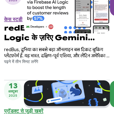
2025
केस स्टडी
redBus ने Firebase AI
Logic के ज़रिए Gemini
Flash का इस्तेमाल करके, ग्राहकों
redBus, दुनिया का सबसे बड़ा ऑनलाइन बस टिकट बुकिंग
की समीक्षाओं की लंबाई को 57% तक
प्लैटफ़ॉर्म है. यह भारत, दक्षिण-पूर्व एशिया, और लैटिन अमेरिका में
लाखों यात्रियों को सेवाएं देता है.
पढ़ने में तीन मिनट लगेंगे
बढ़ाया
13
अक्टूबर
2025
प्रॉडक्ट से जुड़ी खबरें