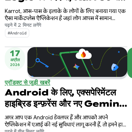
हफ़्तों से भी कम समय में अनुवाद की
Karrot, आस-पास के इलाके के लोगों के लिए बनाया गया एक
सुविधा तैयार की और बिक्री बढ़ाई
ऐसा मार्केटप्लेस ऐप्लिकेशन है जहां लोग आपस में सामान
खरीदते, बेचते, और बदलते हैं. इस ऐप्लिकेशन पर, पुष्टि किए गए
पढ़ने में 2 मिनट लगेंगे
लोग ही सामान खरीद, बेच, और बदल सकते हैं. इस प्लैटफ़ॉर्म को
#Android
2015 में दक्षिण कोरिया में लॉन्च किया गया था. इसके बाद, यह
दुनिया भर के बाज़ारों में फैल गया. इस पर 4.3 करोड़ से ज़्यादा
17
लोग रजिस्टर कर चुके हैं.
अप्रैल
2026
प्रॉडक्ट से जुड़ी खबरें
Android के लिए, एक्सपेरिमेंटल
हाइब्रिड इन्फ़रेंस और नए Gemini
मॉडल
अगर आप एक Android डेवलपर हैं और आपको अपने
ऐप्लिकेशन में एआई की नई सुविधाएं लागू करनी हैं, तो हमने हाल
ही में कुछ नए अपडेट लॉन्च किए हैं.
पढ़ने में तीन मिनट लगेंगे