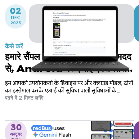
02
DEC
2025
कैसे करें
हमारे सैंपल कैटलॉग ऐप्लिकेशन की मदद
से, Android पर एआई एक्सप्लोर
करें
हम आपको उपयोगकर्ता के डिवाइस पर और क्लाउड मॉडल, दोनों
का इस्तेमाल करके एआई की सुविधा वाली सुविधाओं के
उदाहरण देना चाहते थे. साथ ही, हम आपको अपने उपयोगकर्ताओं
पढ़ने में 2 मिनट लगेंगे
के लिए शानदार अनुभव बनाने के लिए प्रेरित करना चाहते थे.
30
अक्टूबर