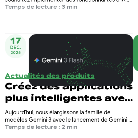
Gemini pour Android
innovantes dans votre application, nous avons
Temps de lecture : 3 min
récemment lancé de nouvelles mises à jour
puissantes.
17
DÉC.
2025
Actualités des produits
Créez des applications
plus intelligentes avec
Gemini 3 Flash
Aujourd'hui, nous élargissons la famille de
modèles Gemini 3 avec le lancement de Gemini 3
Flash, une intelligence de pointe conçue pour la
Temps de lecture : 2 min
rapidité à un coût bien inférieur.