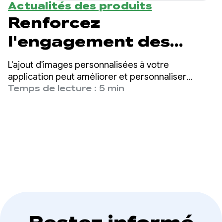
Actualités des produits
Renforcez
l'engagement des
utilisateurs grâce à la
L'ajout d'images personnalisées à votre
génération d'images
application peut améliorer et personnaliser
considérablement l'expérience utilisateur, et
Temps de lecture : 5 min
par IA
accroître l'engagement des utilisateurs.