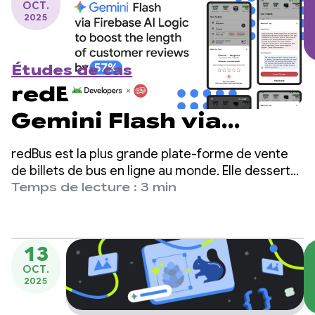
OCT.
2025
Études de cas
redBus utilise
Gemini Flash via
Firebase AI Logic pour
redBus est la plus grande plate-forme de vente
augmenter la
de billets de bus en ligne au monde. Elle dessert
des millions de voyageurs en Inde, en Asie du Sud-
Temps de lecture : 3 min
longueur des avis
Est et en Amérique latine.
clients de 57 %.
13
OCT.
2025