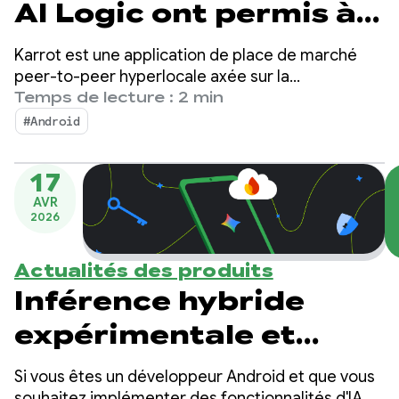
AI Logic ont permis à
Karrot d'augmenter
Karrot est une application de place de marché
ses ventes grâce à une
peer-to-peer hyperlocale axée sur la
communauté. Elle permet aux utilisateurs
Temps de lecture : 2 min
fonctionnalité de
d'acheter, de vendre et d'échanger des articles
#Android
avec d'autres utilisateurs validés. Depuis son
traduction intégrée
lancement en Corée du Sud en 2015, la plate-
en moins de deux
17
forme s'est étendue aux marchés mondiaux et
AVR
compte désormais plus de 43 millions
semaines
2026
d'utilisateurs inscrits.
Actualités des produits
Inférence hybride
expérimentale et
nouveaux modèles
Si vous êtes un développeur Android et que vous
souhaitez implémenter des fonctionnalités d'IA