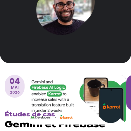
04
MAI
2026
Études de cas
Gemini et Firebase