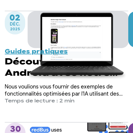
02
DÉC.
2025
Guides pratiques
Découvrez l'IA sur
Android avec notre
application de
Nous voulions vous fournir des exemples de
catalogue d'exemples
fonctionnalités optimisées par l'IA utilisant des
modèles sur l'appareil et dans le cloud, et vous
Temps de lecture : 2 min
inciter à créer des expériences agréables pour
vos utilisateurs.
30