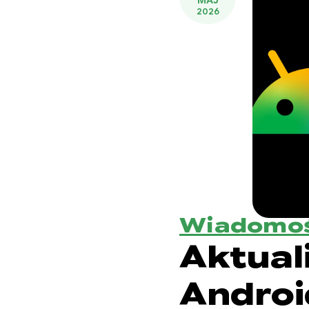
MAJ
2026
Wiadomoś
Aktual
Androi