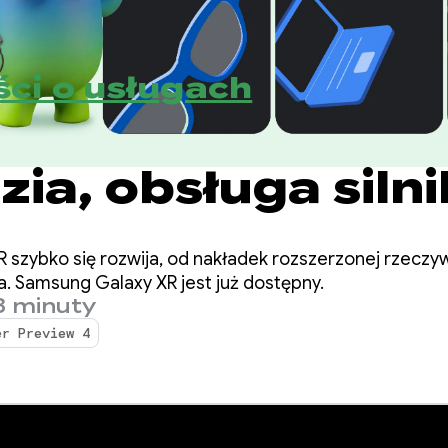
ci o usługach
i w Androidzie X
ia, obsługa siln
alizacje ekosyst
szybko się rozwija, od nakładek rozszerzonej rzeczyw
. Samsung Galaxy XR jest już dostępny.
3 minuty
er Preview 4