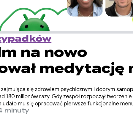
rzypadków
lm na nowo
iował medytację 
dzie XR
 zajmująca się zdrowiem psychicznym i dobrym samop
d 180 milionów razy. Gdy zespół rozpoczął tworzenie 
ia udało mu się opracować pierwsze funkcjonalne menu
4 minuty
 podstawową funkcjonalność.