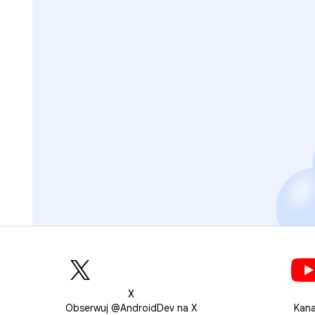
X
Obserwuj @AndroidDev na X
Kana