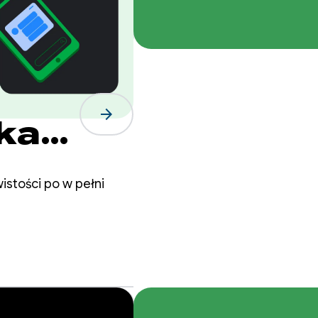
R:
arrow_forward
ika
emu
istości po w pełni