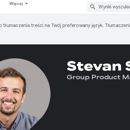
Więcej
o tłumaczenia treści na Twój preferowany język. Tłumacze
Stevan 
Group Product M