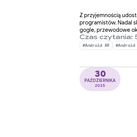
wprowa
Z przyjemnością udost
przedp
programistów. Nadal sk
gogle, przewodowe okul
Czas czytania: 
progra
#Android XR
#Android
30
PAŹDZIERNIKA
2025