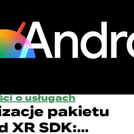
ci o usługach
izacje pakietu
d XR SDK: