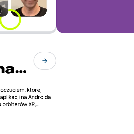
arrow_forward
na
oczuciem, której
aplikacji na Androida
 orbiterów XR,