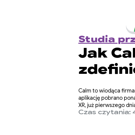
Studia p
Jak Ca
zdefin
Androi
Calm to wiodąca firma
aplikację pobrano pona
XR, już pierwszego dn
Czas czytania: 
a w ciągu 2 tygodni –