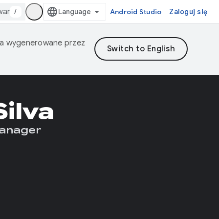
/
Android Studio
Zaloguj się
nia wygenerowane przez
Silva
anager