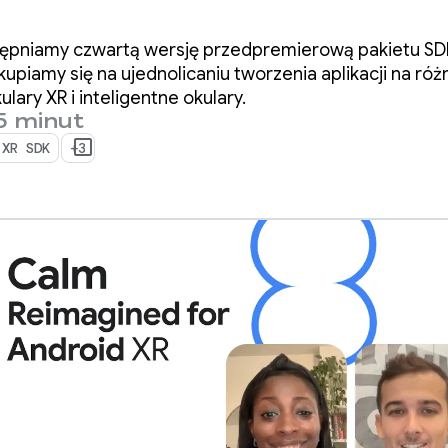
dzenie wersji
ępniamy czwartą wersję przedpremierową pakietu SDK
remierowej dla
upiamy się na ujednolicaniu tworzenia aplikacji na różn
ary XR i inteligentne okulary.
5 minut
mistów 4
 XR SDK
+3