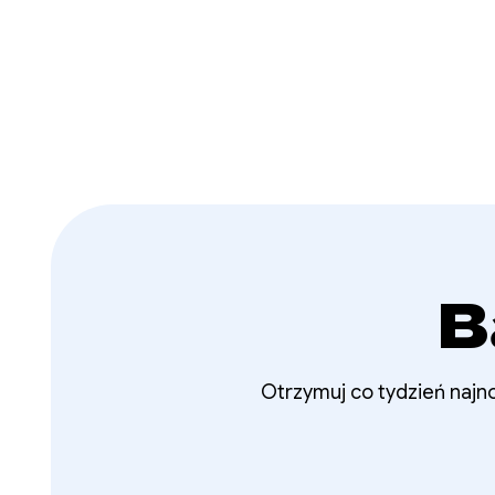
B
Otrzymuj co tydzień najno