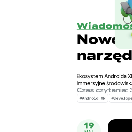
Wiadomoś
Nowośc
narzędz
i aktu
Ekosystem Androida XR 
immersyjne środowiska
Czas czytania: 
#Android XR
#Develop
19