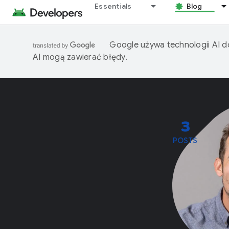
Essentials
Blog
Google używa technologii AI d
AI mogą zawierać błędy.
3
POSTS