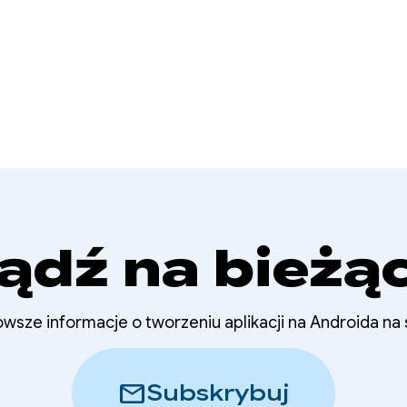
ądź na bieżą
wsze informacje o tworzeniu aplikacji na Androida na
mail
Subskrybuj