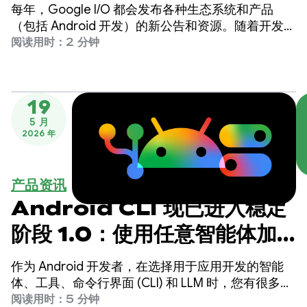
每年，Google I/O 都会发布各种生态系统和产品
（包括 Android 开发）的新公告和资源。随着开发工
作转向 AI 和智能体辅助工具，我们扩展了产品，以
阅读用时：2 分钟
便更好地支持您以任何方式为 Android 平台构建应
用。
19
5 月
2026 年
产品资讯
Android CLI 现已进入稳定
阶段 1.0：使用任意智能体加
速 Android 开发
作为 Android 开发者，在选择用于应用开发的智能
体、工具、命令行界面 (CLI) 和 LLM 时，您有很多选
择。
阅读用时：5 分钟