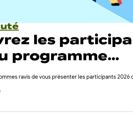
uté
rez les particip
du programme
 Play Apps
s sommes ravis de vous présenter les participants 20
rator
e