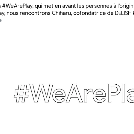
s de cuisiniers à
m #WeArePlay, qui met en avant les personnes à l'origin
e à résoudre le
ay, nous rencontrons Chiharu, cofondatrice de DELISH
e
e du dîner