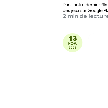
million
Dans notre dernier fil
domicil
des jeux sur Google Pl
2 min de lectur
dilemm
13
NOV.
2025