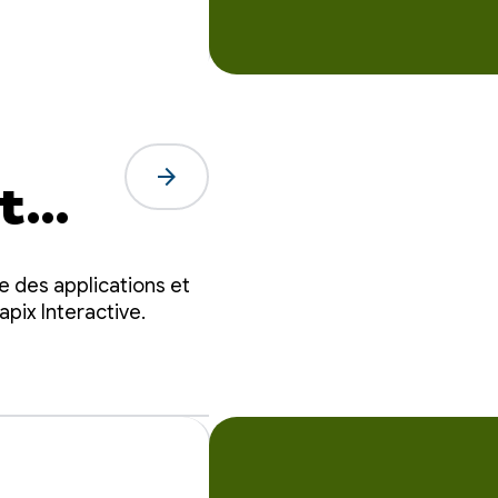
arrow_forward
t
e
e des applications et
onde
pix Interactive.