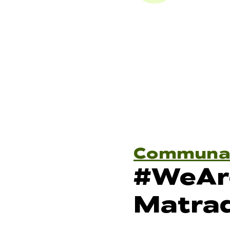
Communa
#WeAr
Matraq