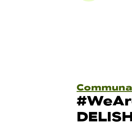
Communa
#WeAr
DELISH