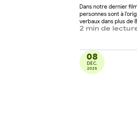
enfant
Dans notre dernier fil
commu
personnes sont à l'orig
verbaux dans plus de 
2 min de lectur
08
DÉC.
2025