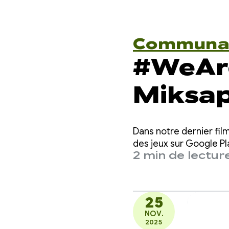
Communa
#WeAr
Miksapi
découv
Dans notre dernier fil
sami a
des jeux sur Google Pl
2 min de lectur
entier
25
NOV.
2025