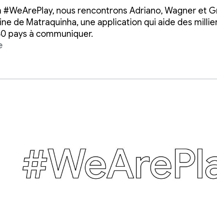
s non verbaux à
m #WeArePlay, nous rencontrons Adriano, Wagner et Gr
niquer
ine de Matraquinha, une application qui aide des millie
80 pays à communiquer.
e