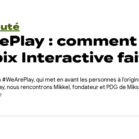
uté
ePlay : comment
x Interactive fai
rir la mythologi
m #WeArePlay, qui met en avant les personnes à l'origin
ux joueurs du m
ay, nous rencontrons Mikkel, fondateur et PDG de Miksa
e