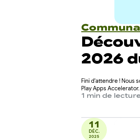
Communa
Découv
2026 
Google
Fini d'attendre ! Nou
Accele
Play Apps Accelerator.
1 min de lectur
11
DÉC.
2025