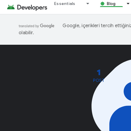
Essentials
Blog
Google, içerikleri tercih ettiğin
olabilir.
1
POST