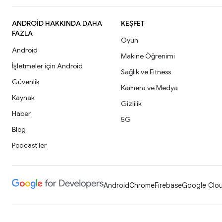
ANDROID HAKKINDA DAHA
KEŞFET
FAZLA
Oyun
Android
Makine Öğrenimi
İşletmeler için Android
Sağlık ve Fitness
Güvenlik
Kamera ve Medya
Kaynak
Gizlilik
Haber
5G
Blog
Podcast'ler
Android
Chrome
Firebase
Google Clou