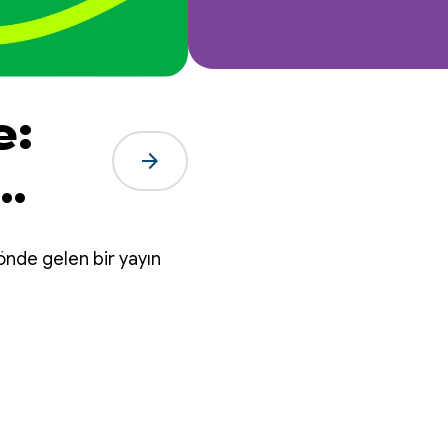
e:
arrow_forward
n
önde gelen bir yayın
ıl