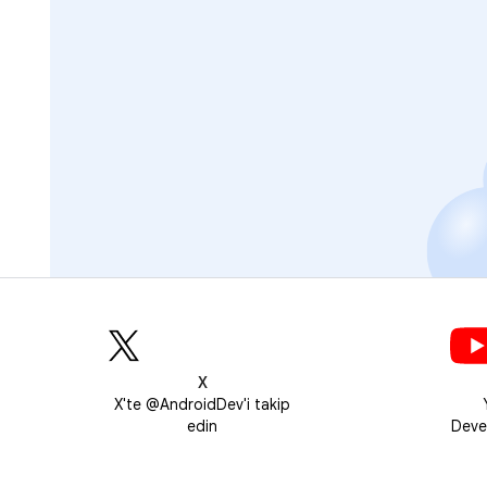
X
X'te @AndroidDev'i takip
edin
Deve