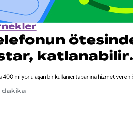
rnekler
telefonun ötesind
tar, katlanabilir
r ve tabletler içi
a 400 milyonu aşan bir kullanıcı tabanına hizmet veren 
cı deneyimini nas
 dakika
e etti?