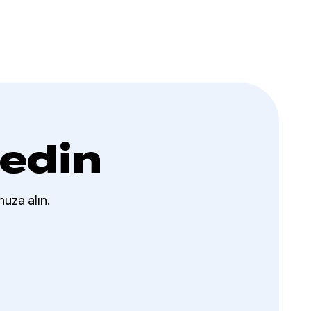
 edin
nuza alın.