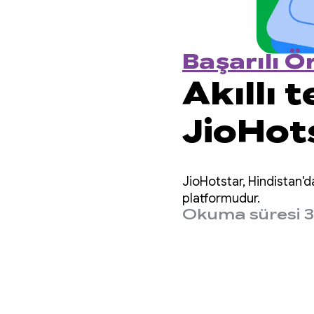
Başarılı Ö
Akıllı 
JioHots
cihazla
JioHotstar, Hindistan'd
kullanı
platformudur.
Okuma süresi 3
optimiz