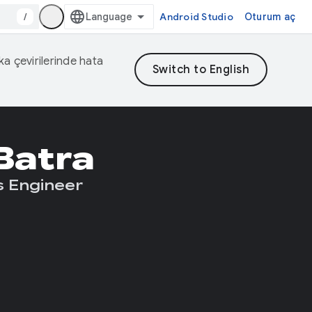
/
Android Studio
Oturum aç
eka çevirilerinde hata
Batra
s Engineer