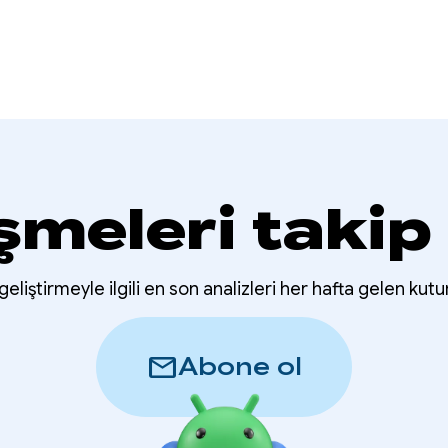
şmeleri takip
eliştirmeyle ilgili en son analizleri her hafta gelen kutu
mail
Abone ol