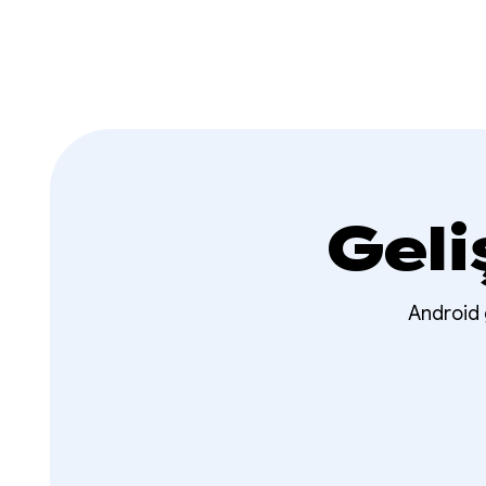
Geli
Android g