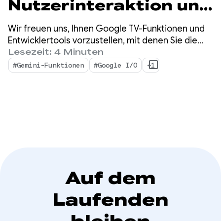
Nutzerinteraktion und
‑bindung von Apps auf
Wir freuen uns, Ihnen Google TV-Funktionen und
Google TV steigern
Entwicklertools vorzustellen, mit denen Sie die
Auffindbarkeit Ihrer Inhalte verbessern und Ihre
Lesezeit: 4 Minuten
App für zukünftige TV-Erlebnisse vorbereiten
#Gemini-Funktionen
#Google I/O
+1
können.
Auf dem
Laufenden