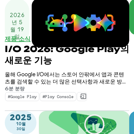
2026
년 5
월 19
일
제품 소식
I/O 2026: Google Play의
새로운 기능
올해 Google I/O에서는 스토어 안팎에서 앱과 콘텐
츠를 검색할 수 있는 더 많은 선택사항과 새로운 방법
을 제공하는 Google의 진화하는 비즈니스 모델에 관
6분 분량
해 이야기했습니다. 또한 복잡한 과정 없이 비즈니스
#Google Play
#Play Console
+2
를 효율적으로 확장할 수 있도록 돕는 고급 도구와 유
용한 정보도 공개했습니다.
2025
10월
30일